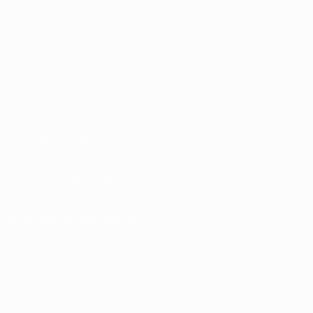
- BR
UEFA EURO 2028
gegen
Deutsc
Oranje
2:1
Video
News
Geschichte
AUCH BESUCHEN
UEFA.com
UEFA-Stiftung für Kinder
Shop
SPRACHE &AUML;NDERN
Deutsch
English
Français
Deutsch
Русский
Español
Italiano
Datenschutz
Nutzungsbedingungen