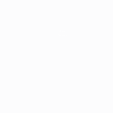
3:0
1960
2:1
hland
Über
Shop
Português