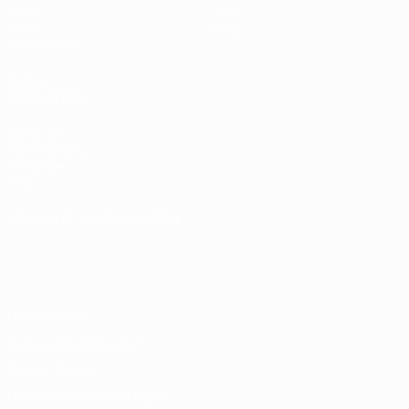
Video
Über
News
Shop
Geschichte
AUCH
BESUCHEN
UEFA.com
UEFA-Stiftung
für Kinder
Shop
SPRACHE &AUML;NDERN
Deutsch
English
Français
Deutsch
Русский
Español
Italiano
Português
Datenschutz
Nutzungsbedingungen
Cookie-Politik
Datenschutzeinstellungen