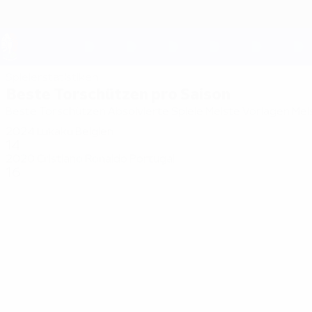
Direkt
zum
Hauptinhalt
UEFA EURO 2028
Spielerstatistiken
Beste Torschützen pro Saison
Beste Torschützen
Absolvierte Spiele
Meiste Vorlagen
Mei
2024
Lukaku
Belgien
14
2020
Cristiano Ronaldo
Portugal
16