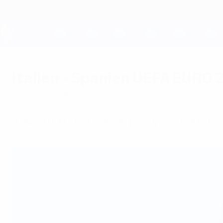
Direkt
zum
Hauptinhalt
UEFA EURO 2028
Italien - Spanien UEFA EURO 
Dienstag, 6. Juli 2021
Italien trifft im Halbfinale der UEFA EURO 2020 