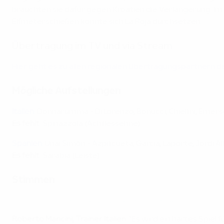
brauchten sie dafür gegen Kroatien die Verlängerung. Im 
Elfmeterschießen konnte sich La Roja durchsetzen.
Übertragung im TV und via Stream
Hier geht es zu allen regionalen Übertragungspartnern 
Mögliche Aufstellungen
Italien
: Donnarumma - Di Lorenzo, Bonucci, Chiellini, Emerson
Es fehlt
: Spinazzola (Achillessehne)
Spanien
: Unai Simón - Azpilicueta, García, Laporte, Jordi 
Es fehlt
: Sarabia (Leiste)
Stimmen
Final-Highlights der EURO 2012: Spanien - Italien 4:0
Roberto Mancini, Trainer Italien:
"Es wird ein hartes Spiel 