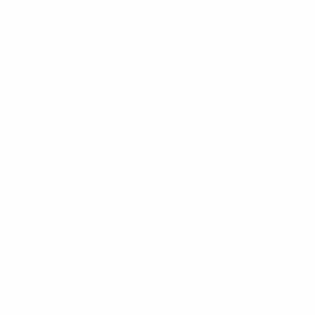
Viertelfinale gegen die Schweiz, die am Ende in Unterzahl sp
der UEFA EURO 2020.
 - Barella, Jorginho, Verratti - Chiesa, Immobile, Insigne
Alba - Koke/Llorente, Busquets, Pedri - Ferran Torres, Morata,
für uns und eine ganz andere Partie als gegen Belgien.
Spanien