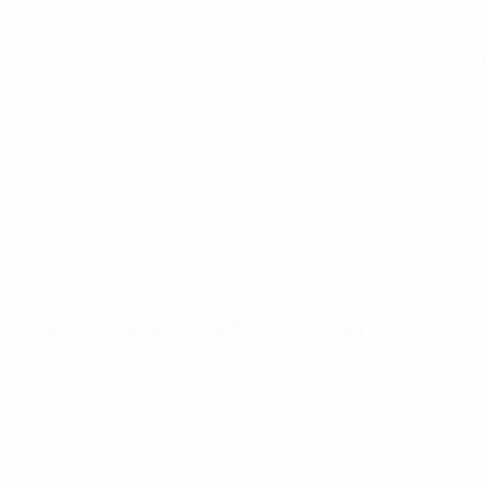
Niveau. Sie haben sich jetzt ein wenig verändert und die 
Luis Enrique, Trainer Spanien
: "Ich glaube nicht, dass ein
wer sich in den Zweikämpfen durchsetzt. Beide Mannsch
man glaubt, Individuen sind wichtiger als die Einheit."
Leonardo Bonucci, Verteidiger Italien
:
"Spanien wurde kri
Sie sind eine Einheit, in ihrer Startelf und im ganzen Kade
wollen."
Pedri, Mittelfeldspieler Spanien:
"Beide Mannschaften haben
Team, das sich hier durchsetzt, wird die Mannschaft sein,
Formkurve (letztes Ergebnis zuerst)
Italien: SSSSSS
Spanien: USSUUS
Download: EURO-App