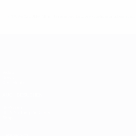
© 1998-2026 UEFA. All rights reserved.
Letzte Aktualisierung: Dienstag, 6
UEFA EURO 2028
Video
News
Geschichte
AUCH BESUCHEN
UEFA.com
UEFA-Stiftung für Kinder
Shop
Datenschutz