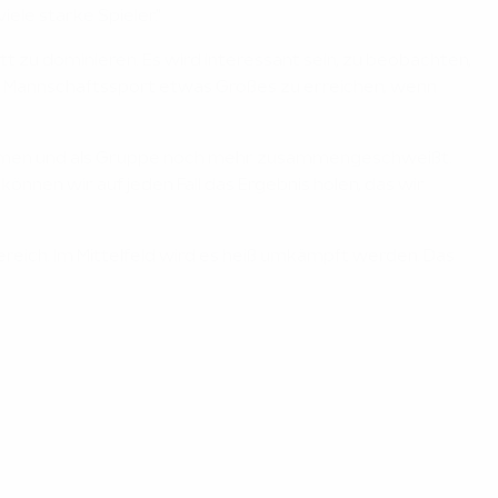
ele starke Spieler."
ett zu dominieren. Es wird interessant sein, zu beobachten,
em Mannschaftssport etwas Großes zu erreichen, wenn
enommen und als Gruppe noch mehr zusammengeschweißt.
 können wir auf jeden Fall das Ergebnis holen, das wir
ereich. Im Mittelfeld wird es heiß umkämpft werden. Das