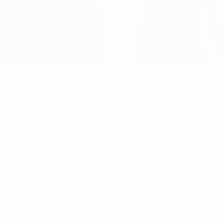
on im Halbfinale der UEFA EURO 2020 gegen Spanien.
bei der UEFA EURO 2012 im Finale die Italiener mit 4:0 dekla
aliener mit 2:0. Nach Wembley kommt die Squadra Azzurra m
hr hohes Tempo und ihr Killerinstinkt waren zu viel für die seh
 Rätselraten gesorgt. In der Gruppenphase mussten sie sic
e Slowakei gewannen sie mit 5:0 und zogen damit ins Achtelfi