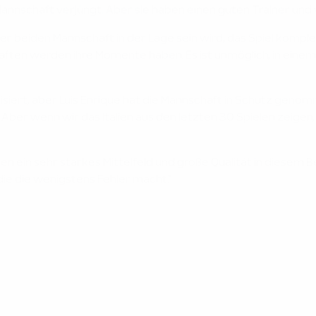
Mannschaft verjüngt. Aber sie haben einen guten Trainer und vi
e der beiden Mannschaft in der Lage sein wird, das Spiel kompl
aften werden ihre Momente haben. Es ist unmöglich, in ein
tisiert, aber Luis Enrique hat die Mannschaft in Schutz g
r. Aber wenn wir das Italien aus den letzten 30 Spielen zeigen,
 ein sehr starkes Mittelfeld und große Qualität in diesem B
 die die wenigstens Fehler macht."