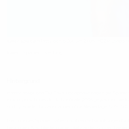
Italien spielt am Mittwoch, 6. Juli, um 21 Uhr MEZ in Lond
Italien - Spanien: Live-Blog
Hintergrund
In ihrer absoluten Tiki-Taka-Hochphase haben die Spanier 
etwas verschoben. Im Achtelfinale 2016 gewannen die It
und 32 Spielen hintereinander ohne Niederlage (27S, 5U). I
Luis Enriques Spanier haben mit ihren Schwankungen für
begnügen. Anschließend aber platzte der Knoten. Gegen di