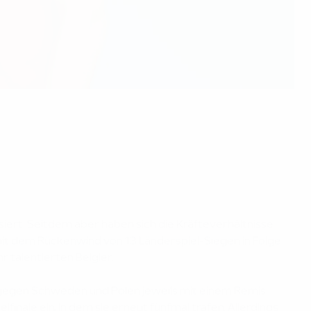
ssiert. Seitdem aber haben sich die Kräfteverhältnisse
it dem Rückenwind von 13 Länderspiel-Siegen in Folge
r talentierten Belgier.
h gegen Schweden und Polen jeweils mit einem Remis
nale ein, in dem sie erneut fünfmal trafen. Allerdings