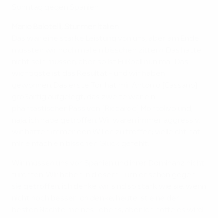
Sonntag gegen Spanien.
Mario Balotelli, Stürmer Italien
Das war eine starke Leistung von uns, aber am Ende
mussten wir noch mal ein bisschen zittern. Das hätte
nicht sein müssen, aber so ist Fußball nun mal. Das
wichtigste ist das Resultat - und wir haben
gewonnen. Das erste Tor hat mir Antonio [Cassano]
großartig aufgelegt, das zweite war ein
phantastischer Pass von [Riccardo] Montolivo und,
naja, ich habe getroffen. Wir waren immer aggressiv,
wir hatten immer den Willen zu treffen; vielleicht hat
mir einfach ein bisschen Glück gefehlt.
Wir müssen uns vor Spanien und ihrer Dominanz nicht
fürchten. Wir haben in diesem Turnier schon gegen
sie getroffen, ich denke wir sind so stark wie sie, wenn
nicht noch besser. Ich denke, heute ist eine der
besten Nächte meines Lebens, aber ich hoffe es wird