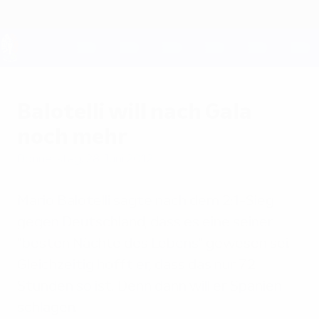
Direkt
zum
Hauptinhalt
UEFA EURO 2028
Balotelli will nach Gala
noch mehr
Donnerstag, 28. Juni 2012
Mario Balotelli sagte nach dem 2:1-Sieg
gegen Deutschland, dass es eine seiner
"besten Nächte des Lebens" gewesen sei.
Gleichzeitig hofft er, dass das nur 72
Stunden so ist. Denn dann will er Spanien
schlagen.