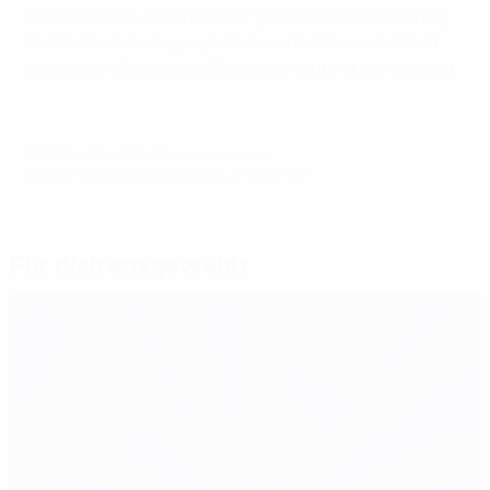
und weiß, was zu tun ist. Der ganze Kader ist wichtig.
Balotelli hat stark gespielt, aber die Mannschaft hat
gewonnen. Das ganze Team hat heute stark gespielt.
© 1998-2026 UEFA. All rights reserved.
Letzte Aktualisierung: Freitag, 29. Juni 2012
Für dich ausgewählt