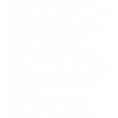
besser spielen müssen. Jedes Team hat seine
Stärken und Schwächen. Wir haben schon mal gegen
Spanien gespielt und es gut gemacht. Wir wissen,
dass sie die Favoriten auf den Titel sind, aber wenn
man sieht wie gut wir gespielt haben heute, dann
wissen wir, dass wir sie besiegen können.
Andrea Barzagli, Abwehrspieler Italien
Wir haben gegen eine sehr starke Mannschaft
unglaublich gut gespielt und auch verdient gewonnen.
Wir hatten nach dem 2:0 noch Chancen für ein drittes
Tor. In den letzten zwei oder drei Minuten wurde es
eng, weil sie einfach stark sind. Das hätten wir uns
ersparen können, aber wichtig ist nur, dass wir
gewonnen haben.
Unsere Defensive war wie immer sehr gut
organisiert. Es macht keinen Unterschied, wenn
jemand fehlt, da immer jemand als Ersatz parat steht