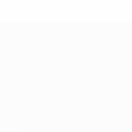
UEFA EURO 2028
Video
Über
News
Shop
Geschichte
AUCH
BESUCHEN
UEFA.com
UEFA-Stiftung
für Kinder
Shop
Datenschutz