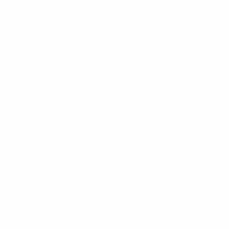
noch besser gegen Spanien. Spanien spielt noch mal
anders als Deutschland, aber wir kennen unsere
Stärken und wir können jeden schlagen.
Giorgio Chiellini, Abwehrspieler Italien
Es war ein großes Spiel gegen ein großes Team. Wir
waren wirklich davon überzeugt, gut spielen und
gewinnen zu können. Wir hatten Deutschlands
Qualitäten vorher gesehen, aber wir waren trotzdem
davon überzeugt, dass wir es für sie ganz schwer
machen könnten. Wir waren dann auch noch gut vor
dem Tor und haben gut zusammengearbeitet bis zur
95 Minute. Am Ende war der Makel im Ergebis ziemlich
gering.
Offensichtlich war ich nicht in allerbester körperlicher
Verfassung. Ich war ein bisschen müde, aber ich
glaube ich habe alles für das Team getan und konnte
dem Team helfen. Jetzt müssen wir uns aber noch
mal steigern, denn am Sonntag werden wir noch