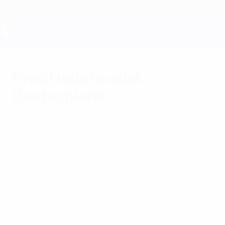
Direkt
zum
Hauptinhalt
UEFA EURO 2028
Profil Halbfinalist:
Deutschland
Dienstag, 26. Juni 2012
von Steffen Potter
Es ist keine riesige Überraschung, die
deutsche Nationalmannschaft mal wieder
im Halbfinale eines großen Turniers zu
sehen, schließlich ist die Entwicklung seit
Südafrika im Jahr 2010 enorm positiv.