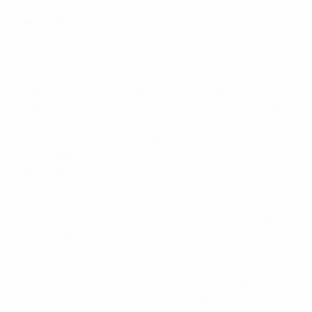
Die Taktik:
Vor zwei Jahren in Südafrika hat
Deutschland vielleicht für spektakulärere Spiele als
jetzt in Polen und der Ukraine gesorgt, doch dies liegt
nicht unbedingt an der Nationalmannschaft selber. Die
Gegner haben spätestens seit der makellosen
Qualifikation viel Respekt vor der DFB-Elf und wählen
meist eine passive und auf Konter ausgelegte
Spielweise. So bekommt Deutschland nicht mehr die
großen Räume, jedoch lässt Löw wie schon bei der
UEFA EURO 2008 weiterhin im 4-2-3-1-System
spielen.
Im Vorfeld der EURO verlor man ein Testspiel gegen
die Schweiz mit 3:5 und auch wenn diese Partie nicht
unbedingt aussagekräftig war, konzentriert man sich
jetzt mehr darauf, hinten geordnet zu stehen. Im Spiel
nach vorne hat Deutschland genug Potenzial, um
jeden Gegner auf der Welt vor Probleme zu stellen.