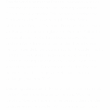
Das denkt die heimische Presse:
"Niemand kann uns
jetzt stoppen", titelte die Bild-Zeitung, während die
Frankfurter Allgemeine Zeitung schon präziser die
Denkweise der Fans wiedergab: "Seine Spieler
stellten das jüngste Team der Europameisterschaft,
die Perspektiven seien glänzend. Goldene Zeiten für
den deutschen Fußball also. Das sind Löws Worte -
und sein Werk. Eine Garantie für den Titel ist diese
hervorragende Entwicklung natürlich trotzdem nicht,
dafür sind die Unterschiede in der europäischen
Spitze zu gering und der Faktor Spielglück zu groß.
Aber alles, was der Bundestrainer für den Titel tun
konnte, hat er bisher getan. Mehr kann man nicht
verlangen, nur erhoffen."
Das bringt die Zukunft:
"Bis jetzt haben wir uns für die
harte Arbeit in den letzten Jahren und Wochen
belohnt. Aber wir haben immer gesagt, dass wir das
Endspiel erreichen wollen. Wir wollen bis zum Ende