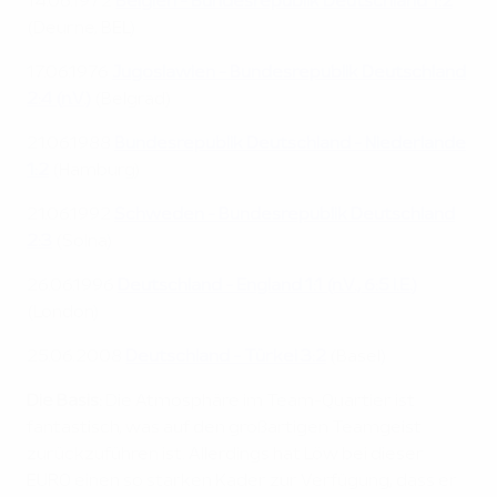
14.06.1972
Belgien - Bundesrepublik Deutschland 1:2
(Deurne, BEL)
17.06.1976
Jugoslawien - Bundesrepublik Deutschland
2:4 (n.V.)
(Belgrad)
21.06.1988
Bundesrepublik Deutschland - Niederlande
1:2
(Hamburg)
21.06.1992
Schweden - Bundesrepublik Deutschland
2:3
(Solna)
26.06.1996
Deutschland - England 1:1 (n.V., 6:5 i.E.)
(London)
25.06.2008
Deutschland - Türkei 3:2
(Basel)
Die Basis:
Die Atmosphäre im Team-Quartier ist
fantastisch, was auf den großartigen Teamgeist
zurückzuführen ist. Allerdings hat Löw bei dieser
EURO einen so starken Kader zur Verfügung, dass er