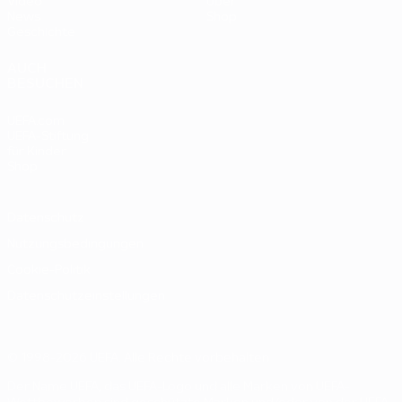
Video
Über
News
Shop
Geschichte
AUCH
BESUCHEN
UEFA.com
UEFA-Stiftung
für Kinder
Shop
Datenschutz
Nutzungsbedingungen
Cookie-Politik
Datenschutzeinstellungen
© 1998-2026 UEFA. Alle Rechte vorbehalten
Der Name UEFA, das UEFA-Logo und alle Marken von UEFA-