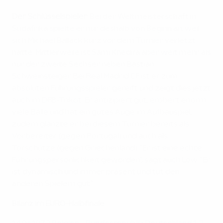
Der Schlüsselspieler:
Bei der Weltmeisterschaft in
Südafrika spielte er nur deshalb von Beginn an, weil
sich Michael Ballack kurz vor dem Turnier verletzt
hatte. Mittlerweile ist Sami Khedira aber weit mehr als
nur der zweite Sechser neben Bastian
Schweinsteiger. Bei Real Madrid CF ist er zum
absoluten Führungsspieler gereift und zeigt dies jetzt
auch im DFB-Trikot: Er antizipiert gut, erobert enorm
viele Bälle und hat ein gutes Auge im Aufbauspiel,
zudem glänzte er bei diesem Turnier bereits als
Vorbereiter (gegen Portugal) und auch als
Torschütze (gegen Griechenland). "Er ist eine echte
Führungspersönlichkeit geworden", sagt auch Löw. "Er
ist dynamisch und immer präsent und tut den
anderen Spielern gut."
Bilanz im EURO-Halbfinale: