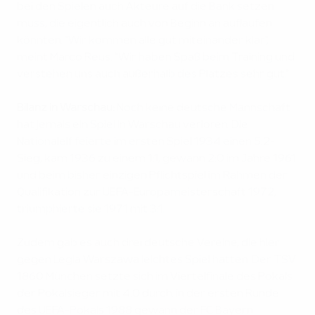
bei den Spielen auch Akteure auf die Bank setzen
muss, die eigentlich auch von Beginn an auflaufen
könnten. "Wir kommen alle gut miteinander klar",
meint Marco Reus. "Wir haben Spaß beim Training und
verstehen uns auch außerhalb des Platzes sehr gut."
Bilanz in Warschau:
Noch keine deutsche Mannschaft
hat jemals ein Spiel in Warschau verloren. Die
Nationalelf feierte im ersten Spiel 1934 einen 5:2-
Sieg, kam 1936 zu einem 1:1, gewann 2:0 im Jahre 1961
und beim bisher einzigen Pflichtspiel im Rahmen der
Qualifikation zur UEFA-Europameisterschaft 1972,
triumphierte sie 1971 mit 3:1.
Zudem gab es auch drei deutsche Vereine, die hier
gegen Legia Warszawa leichtes Spiel hatten. Der TSV
1860 München setzte sich im Viertelfinale des Pokals
der Pokalsieger mit 4:0 durch, in der ersten Runde
des UEFA-Pokals 1988 gewann der FC Bayern