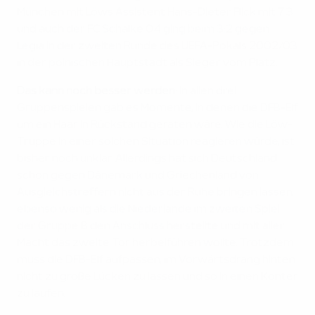
München mit Löws Assistent Hans-Dieter Flick mit 7:3
und auch der FC Schalke 04 ging beim 3:2 gegen
Legia in der zweiten Runde des UEFA-Pokals 2002/03
in der polnischen Hauptstadt als Sieger vom Platz.
Das kann noch besser werden:
In allen drei
Gruppenspielen gab es Momente, in denen die DFB-Elf
um ein Haar in Rückstand geraten wäre. Wie die Löw-
Truppe in einer solchen Situation reagieren würde, ist
bisher noch unklar. Allerdings hat sich Deutschland
schon gegen Dänemark und Griechenland von
Ausgleichstreffern nicht aus der Ruhe bringen lassen,
ebenso wenig als die Niederlande im zweiten Spiel
der Gruppe B den Anschluss herstellte und mit aller
Macht das zweite Tor herbeiführen wollte. Trotzdem
muss die DFB-Elf aufpassen, im Vorwärtsdrang hinten
nicht zu große Lücken zu lassen und so in einen Konter
zu laufen.