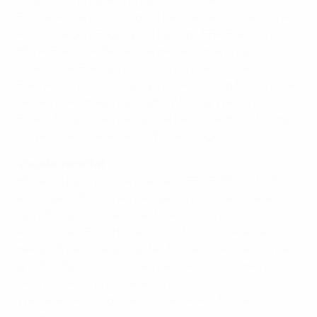
Logos vom Präsidenten des Polnischen
Fußballverbands, Grzegorz Lato, seinem ukrainischen
Amtskollegen Grigoriy Surkis und UEFA-Präsident
Michel Platini. Außerdem anwesend waren der
ukrainische Präsident Viktor Yushchenko, die
Premierministerin Yulia Tymoshenko und Botschafter
der acht Austragungsstädte (Danzig, Warschau,
Posen, Breslau, Lemberg, Charkiw, Donezk und Kiew)
sowie zahlreiche andere Würdenträger.
Visuelle Identität
Mit dem Logo möchte man der UEFA EURO 2012™
eine eigene Persönlichkeit geben und die visuelle
Identität wird sich auch auf zahlreichen Promo-
Artikeln, den Eintrittskarten und Internet-Bannern
wiederfinden. Ziel ist es, das Turnier - welches zu den
größten Sportereignissen der Welt zählt - weiter zu
vermarkten und es mit einem
Wiedererkennungswert zu versehen. Bei der