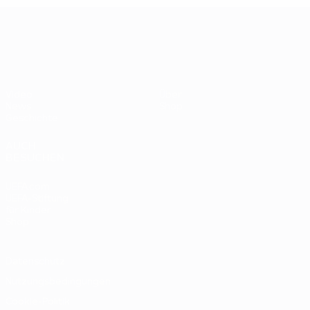
UEFA EURO 2028
Video
Über
News
Shop
Geschichte
AUCH
BESUCHEN
UEFA.com
UEFA-Stiftung
für Kinder
Shop
Datenschutz
Nutzungsbedingungen
Cookie-Politik