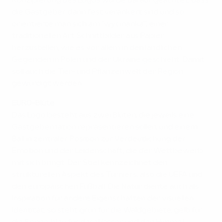
Konzipierung des Logos wurde darauf geachtet, dass
die Gastgeber darin fest verankert sind und so
orientierte man sich am "wycinanka'", einer
traditionellen Art Schnittbilder aus Papier
herzustellen, wie es vor allem in den ländlichen
Gegenden in Polen und der Ukraine geschieht. Damit
soll auch die Tier- und Pflanzenwelt der Region
gewürdigt werden.
EURO-Blüte
Das Logo besteht aus zwei Blüten, die jeweils eine
Gastgebernation repräsentieren sollen, und einem
Ball in zentraler Position zur Verdeutlichung der
Emotion und der Leidenschaft, die der Wettbewerb
mit sich bringt. Der Stiel kennzeichnet den
strukturellen Aspekt des Turniers, also die UEFA und
den europäischen Fußball. Die Natur diente auch als
Inspiration für andere Eigenschaften der visuellen
Identität, so steht grün für die Waldgebiete, gelb für