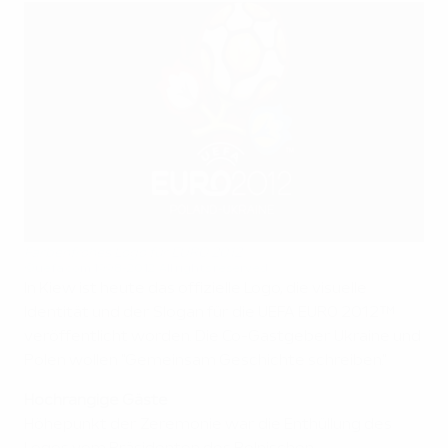
Farbenfrohes Logo für EURO 2012
©uefa.com 1998-2012. All rights reserved.
In Kiew ist heute das offizielle Logo, die visuelle
Identität und der Slogan für die UEFA EURO 2012™
veröffentlicht worden. Die Co-Gastgeber Ukraine und
Polen wollen "Gemeinsam Geschichte schreiben."
Hochrangige Gäste
Höhepunkt der Zeremonie war die Enthüllung des