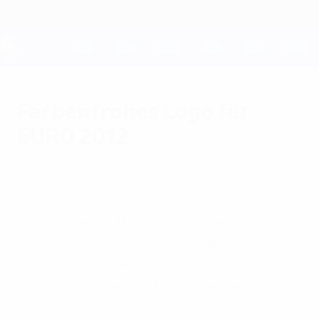
Direkt
zum
Hauptinhalt
UEFA EURO 2028
Farbenfrohes Logo für
EURO 2012
Montag, 14. Dezember 2009
In Kiew wurde heute das offizielle Logo, die
visuelle Identität und der Slogan für die
UEFA EURO 2012™ vorgestellt. Die Co-
Gastgeber Ukraine und Polen wollen
"Gemeinsam Geschichte schreiben."