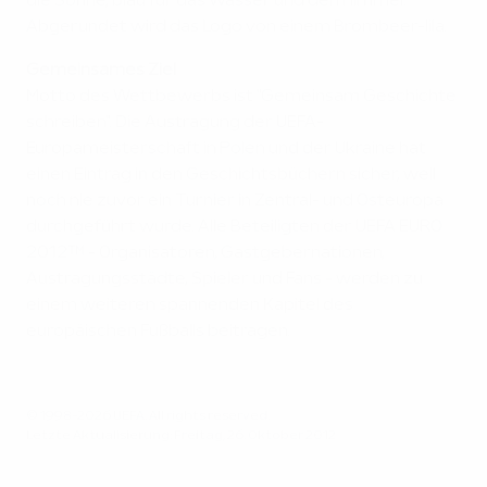
die Sonne, blau für das Wasser und den Himmel.
Abgerundet wird das Logo von einem Brombeer-lila.
Gemeinsames Ziel
Motto des Wettbewerbs ist "Gemeinsam Geschichte
schreiben". Die Austragung der UEFA-
Europameisterschaft in Polen und der Ukraine hat
einen Eintrag in den Geschichtsbüchern sicher, weil
noch nie zuvor ein Turnier in Zentral- und Osteuropa
durchgeführt wurde. Alle Beteiligten der UEFA EURO
2012™ - Organisatoren, Gastgebernationen,
Austragungsstädte, Spieler und Fans - werden zu
einem weiteren spannenden Kapitel des
europäischen Fußballs beitragen.
© 1998-2026 UEFA. All rights reserved.
Letzte Aktualisierung: Freitag, 26. Oktober 2012