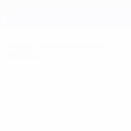
Direkt
zum
Hauptinhalt
UEFA EURO 2028
Hätten Sie es gewusst?
1984 - 4
Dienstag, 15. Januar 2008
Die Portugiesen erreichten gleich bei der
ersten Teilnahme an einer Endrunde das
Halbfinale, genauso wie bei ihrer FIFA-WM-
Premiere 1966.