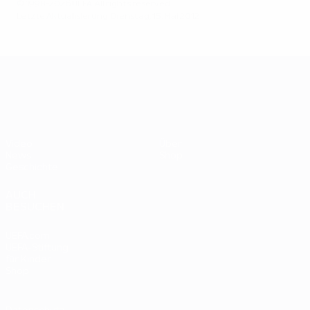
© 1998-2026 UEFA. All rights reserved.
Letzte Aktualisierung: Dienstag, 15. Mai 2012
UEFA EURO 2028
Video
Über
News
Shop
Geschichte
AUCH
BESUCHEN
UEFA.com
UEFA-Stiftung
für Kinder
Shop