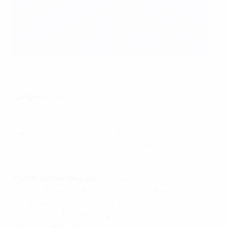
Startelf der Tschechischen Republik
Russland
: Cherchesov; Yanovsky, Gorlukovich,
Nikiforov, Tetradze; Tsymbalar (67. Shalimov),
Khokhlov, Karpin, Radimov; Simutenkov (46.
Beschastnykh), Kolyvanov (46. Mostovoi)
Bank
: Kharin, Kanchelskis, Dobrovolski, Ovchinnikov
Trainer
: Oleg Romantsev
Tschechische Republik
: Kouba; Suchopárek, Kubík (K),
Horňák; Nedvĕd, Nĕmec, Bejbl, Látal; Berger (90.
Nĕmeček), Kúka (69. Šmicer), Poborský
Bank
: Drulák, Frýdek, Kubík, Srníček, Kotulek, Rada,
Novotny, Kerbr, Maier