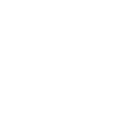
den Torreigen mit einem platzierten Kopfball nach
fünf Minuten und Kuka legte in der 19. Minute gleich
das 2:0 nach.
Zwei Lattentreffer in der Folge verhinderten die
endgültige Vorentscheidung zu Gunsten der
Tschechen und ermöglichten das Comeback der
Russen.
Highlights: Die besten Tore der EURO 96
So waren Mostovoi per Kopf und Tetradze aus kurzer
Distanz zum 2:2 zur Stelle, bevor die Tschechen
erneut Aluminium trafen. Es schien sich endgültig alles
gegen sie verschworen zu haben, als Beschastnykhs
Fernschuss im Tor landete und Italien damit den
zweiten Platz in der Tabelle übernahm.
Doch das letzte Wort war erst gesprochen, als
Šmicer nach Zuspiel von Luboš Kubík den Ball im Tor