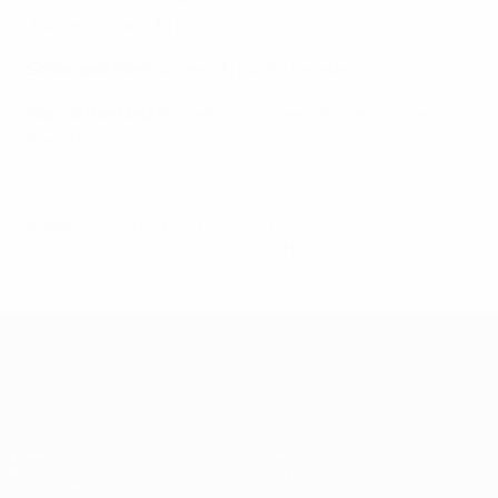
Trainer
: Dušan Uhrin
Schiedsrichter
: Anders Frisk (Schweden)
Man of the Match
: Vladimír Šmicer (Tschechische
Republik)
© 1998-2026 UEFA. All rights reserved.
Letzte Aktualisierung: Donnerstag, 10. Mai 2012
UEFA EURO 2028
Video
Über
News
Shop
Geschichte