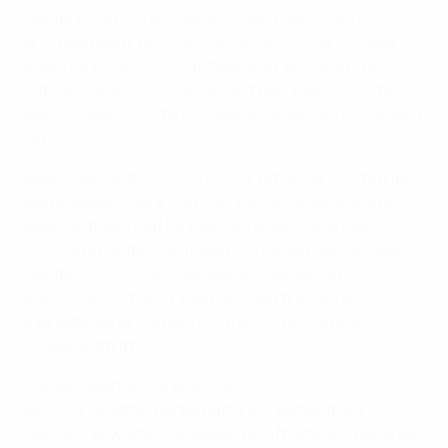
Die Tore von Jan Suchopárek und Pavel Kuka
brachten dem Team von Dušan Uhrin eine schnelle
Zwei-Tore-Führung in Anfield, aber Russland - noch
mit rechnerischen Chancen auf den zweiten Platz in
der Gruppe C - legte ein beeindruckendes Comeback
hin.
Aleksandr Mostovoi und Omari Tetradze sorgten für
den Ausgleich kurz nach der Pause, bevor Vladimir
Beschastnykh fünf Minuten vor Ende sogar die
Führung erzielte. Weil Italien 0:0 gegen Deutschland
spielte, sah es so aus, als würden die Azzurri
zusammen mit dem Team von Berti Vogts das
Viertelfinale erreichen; doch dann kam Šmicers
großer Auftritt.
Wissenswertes zur EURO '96
Eine solche Zitterpartie hatte zur Halbzeit noch
niemand erwartet. Schließlich eröffnete Suchopárek