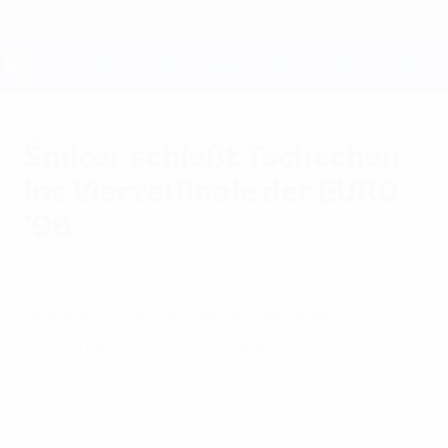
Direkt
zum
Hauptinhalt
UEFA EURO 2028
Šmicer schießt Tschechen
ins Viertelfinale der EURO
'96
Montag, 6. Oktober 2003
Russland - Tschechische Republik 3:3
Der eingewechselte Vladimír Šmicer
schoss die Tschechen nach einem
außergewöhnlichen Spiel mit seinem
Treffer zwei Minuten vor Spielende ins