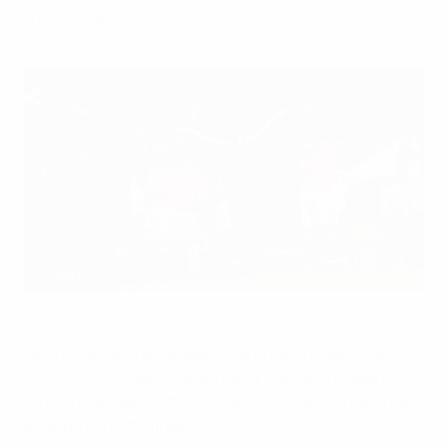
Viertelfinale.
Vladimír Šmicer (links) schoss das späte Ausgleichstor für die
Tschechen
©Getty Images
Die Tschechische Republik stand nach einer Zwei-
Tore-Führung ganz nah am Abgrund, doch Vladimír
Šmicers großer Auftritt bedeutet schlussendlich den
Einzug ins Viertelfinale.