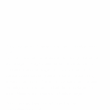
Tony Fitzgerald, Präsident Irischer Fußballverband
(FAI)
Ein Event solcher Dimensionen an Land zu ziehen, ist
ein riesiger Erfolg für alle, die sich ehrenamtlich im
Fußball in Irland betätigen. Ich möchte der UEFA
danken, dass sie die Qualität unserer Bewerbung
erkannt hat und ich freue mich, zusammen mit allen
Beteiligten im irischen Fußball die Grundlagen für
einen Meilenstein unseres Fußballs zu legen.
John Delaney, Geschäftsführer Irischer
Fußballverband (FAI)