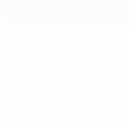
Direkt
zum
Hauptinhalt
UEFA EURO 2028
EURO 2020: Reaktionen
von den Gastgeberstädten
Freitag, 19. September 2014
UEFA.com fasst die Reaktionen zur
Bekanntgabe der zwölf
Austragungsstädte der UEFA EURO 2020
zusammen. Die EM wird dann ihren
Höhepunkt mit der Finalserie in London
erleben.