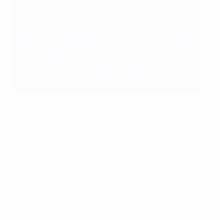
©AFP/Getty Images
Rumänien/Bukarest
– drei Gruppenspiele, ein
Achtelfinale
Victor Piturca, Nationaltrainer Rumänien
Ich hätte vor ein paar Jahren nicht davon geträumt,
dass wir eines Tages so eine Endrunde austragen
würden. Aber mit dem Bau des Nationalstadions habe
ich angefangen, zu hoffen. Die heutige Entscheidung
ist eine große Leistung für ein Land wir unseres. Aber