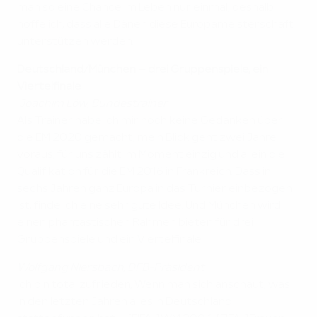
man so eine Chance im Leben nur einmal, deshalb
hoffe ich, dass alle Dänen diese Europameisterschaft
unterstützen werden.
Deutschland/München – drei Gruppenspiele, ein
Viertelfinale
Joachim Löw, Bundestrainer
Als Trainer habe ich mir noch keine Gedanken über
die EM 2020 gemacht, mein Blick geht zwei Jahre
voraus, für uns zählt im Moment einzig und allein die
Qualifikation für die EM 2016 in Frankreich. Dass in
sechs Jahren ganz Europa in das Turnier einbezogen
ist, finde ich eine sehr gute Idee. Und München wird
einen phantastischen Rahmen bieten für drei
Gruppenspiele und ein Viertelfinale.
Wolfgang Niersbach, DFB-Präsident
Ich bin total zufrieden, Wenn man sich anschaut, was
in den letzten Jahren alles in Deutschland