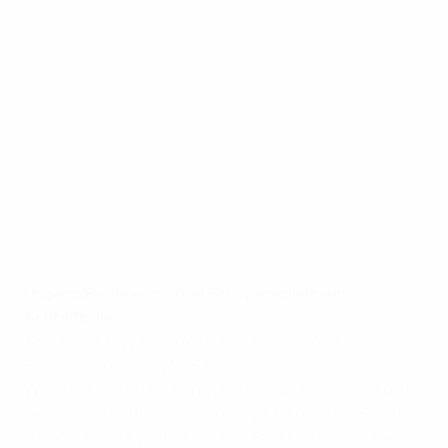
Ungarn/Budapest – drei Gruppenspiele, ein
Achtelfinale
Sándor Csányi, Präsident des Ungarischen
Fußballverbandes (MLSZ)
Wenn wir uns qualifizieren, haben wir zwei Heimspiele
garantiert und könnten womöglich sogar ein Spiel in
der K.o.-Runde vor heimischen Fans bestreiten. Das