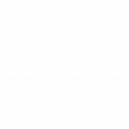
Stewart Regan, Geschäftsführer Schottischer
Fußballverband (SFA)
Es sind wunderbare Nachrichten und ich möchte allen
danken, die daran beteiligt waren. Von Anfang an
hatten wir eine fantastische Bewerbung. Ich glaube,
dass Glasgow und der Hampden Park eine
angemessene Geburtstagsfeier für die
Europameisterschaft veranstalten werden. Und ich
weiß auch, dass das ganze Land daraus ein
unvergessliches Ereignis machen wird.
Spanien/Bilbao
– drei Gruppenspiele, ein Achtelfinale
Ángel María Villar, Präsident Spanischer
Fußballverband (RFEF)
Ich bin äußerst zufrieden, weil Bilbao mit ausgewählt
wurde. Historisch gesehen gehört diese Stadt nicht
nur zu den Pionierstädten in der Entwicklung des
Fußballs, es ist auch ein Ort, in dem Leidenschaft für
Fußball garantiert werden kann. Man kann sich sicher