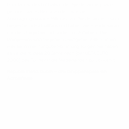
Popularität des Fußballs in den Niederlanden, dann
gehören wir zu Recht zu der Liste der
Austragungsstädte. Millionen von Niederländern sind
begeisterte Fußballfans und haben viel Freude daran,
mit der Oranje bei Endrunden mitzufiebern. Die
Oranje-Fans sind bei jedem Gastgeber willkommen,
weil sie immer für gute Stimmung sorgen. Sie haben
es verdient, dass 20 Jahre nach [der UEFA EURO
2000] das Turnier in die Niederlanden zurückkehrt.
Republik Irland/Dublin
– drei Gruppenspiele, ein
Achtelfinale