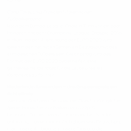
können.
Carlo Tavecchio, Präsident Italienischer
Fußballverband
Nach dem Europa-League-Finale in Turin vor ein paar
Monaten, mit dem Champions-League-Endspiel 2016
in Milan und der Ausrichtung der EURO 2020 wird
Italien in den nächsten Jahren ein Bezugspunkt des
europäischen Fußballs sein. Gleichzeitig wird das
Format der EURO 2020 dabei helfen, eine
gemeinsame Identität für die Leute unseres
Kontinents zu formen.
Niederlande/Amsterdam
– drei Gruppenspiele, ein
Achtelfinale
Bert van Oostveen, Technischer Direktor Königlicher
Niederländischer Fußballverband (KNVB)
Bei einem Turnier, das in 13 europäischen Städten
teilnimmt, müssen wir einfach dabei sein. Betrachtet
man unsere Ambitionen, unsere Fans und die