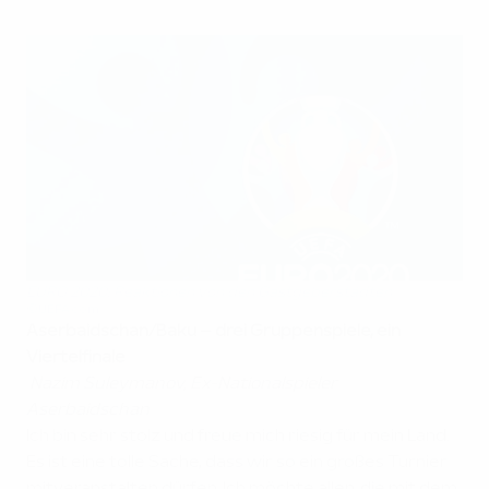
EURO 2020: Reaktionen von den Gastgeberstädten
©UEFA.com
Aserbaidschan/Baku – drei Gruppenspiele, ein
Viertelfinale
Nazim Suleymanov, Ex-Nationalspieler
Aserbaidschan
Ich bin sehr stolz und freue mich riesig für mein Land.
Es ist eine tolle Sache, dass wir so ein großes Turnier
mitveranstalten dürfen. Ich möchte allen, die mit dem