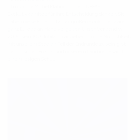
Ich möchte Michel Platini und dem UEFA-
Exekutivkomitee für ihre Entscheidung danken. Sie
haben diese Ehre trotz der großen Konkurrenz aus
ganz Europa an Irland vergeben. Unser Verband wir
2020 sein 100. Jubiläum angehen und die Möglichkeit,
mit unserem Stadion Teil der Endrunde zu sein, gibt
dem irischen Fußball und unserem Land insgesamt
einen riesigen Schub.