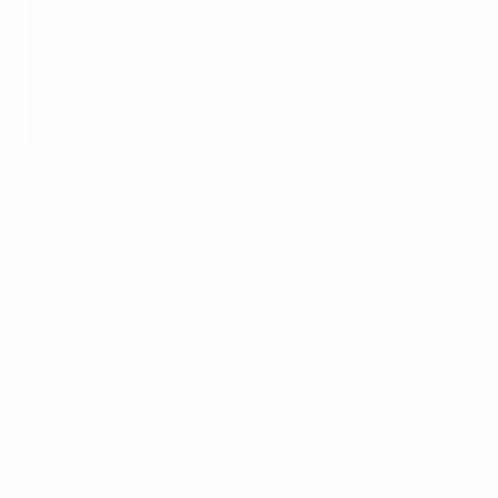
©AFP/Getty Images
Italien/Rom – drei Gruppenspiele, ein Viertelfinale
Antonio Conte, Nationaltrainer Italien
Die Entscheidung der UEFA ist eine großartige
Belohnung für den italienischen Fußball. Es ist eine
Möglichkeit, zu wachsen und unsere Fußballgemeinde
ins Schaufenster zu stellen. Ich arbeite als Trainer, bin
aber auch für die Jugendabteilung zuständig, deshalb
ist es auch mein Job, auf die Zukunft hinzuarbeiten. Ich
werde versuchen, den Youngstern zu helfen, damit
sie bei der EURO 2020 eine große Rolle spielen