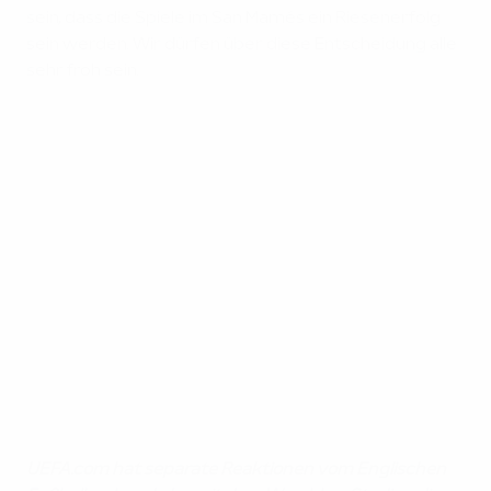
sein, dass die Spiele im San Mamés ein Riesenerfolg
sein werden. Wir dürfen über diese Entscheidung alle
sehr froh sein.
UEFA.com hat separate Reaktionen vom Englischen