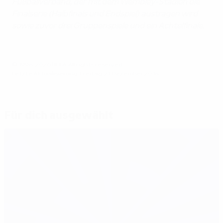
Fußballverband, der mit dem Wembley-Stadion die
Finalserie (Halbfinals und Endspiel) austragen wird
sowie zuvor drei Gruppenspiele und ein Achtelfinale.
© 1998-2026 UEFA. All rights reserved.
Letzte Aktualisierung: Freitag, 21. Dezember 2018
Für dich ausgewählt