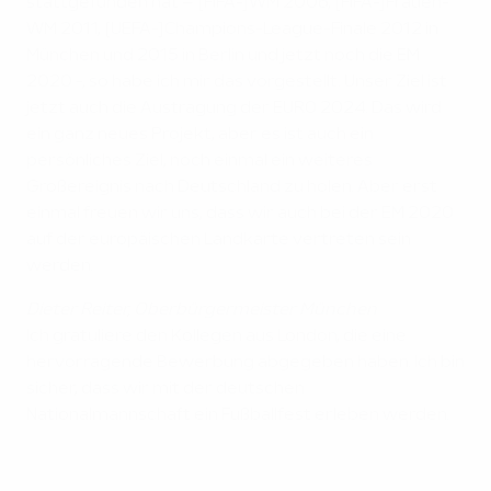
stattgefunden hat – [FIFA-]WM 2006, [FIFA-]Frauen-
WM 2011, [UEFA-]Champions-League-Finale 2012 in
München und 2015 in Berlin und jetzt noch die EM
2020 -, so habe ich mir das vorgestellt. Unser Ziel ist
jetzt auch die Austragung der EURO 2024. Das wird
ein ganz neues Projekt, aber es ist auch ein
persönliches Ziel, noch einmal ein weiteres
Großereignis nach Deutschland zu holen. Aber erst
einmal freuen wir uns, dass wir auch bei der EM 2020
auf der europäischen Landkarte vertreten sein
werden.
Dieter Reiter, Oberbürgermeister München
Ich gratuliere den Kollegen aus London, die eine
hervorragende Bewerbung abgegeben haben. Ich bin
sicher, dass wir mit der deutschen
Nationalmannschaft ein Fußballfest erleben werden.