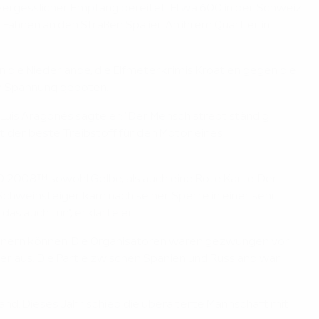
 unvergesslicher Empfang bereitet. Etwa 600 in der Schweiz
ahnen an den Straßen Spalier. An ihrem Quartier in
 die Niederlande, die Elfmeterkrimis Kroatien gegen die
 an Spannung geboten.
Luis Aragonés sagte er: "Der Mensch strebt ständig
ist der beste Treibstoff für den Motor eines
O 2008™ sowohl Gelbe, als auch eine Rote Karte. Der
Schweinsteiger kam nach seiner Sperre in einer sehr
s auch tun", erklärte er.
erinnern können. Die Organisatoren waren gezwungen vor
ser aus. Die Partie zwischen Spanien und Russland war
and. Dieses Jahr schied die überalterte Mannschaft mit