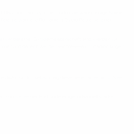
er EURO. Doch auch vor der Endrunde waren einige Spieler
a feierte, während Rumäniens Ovidiu Petre bei einem
l wir bei einer Europameisterschaft sind, werden wir
immer und danach werden wir tra-la-la im Stadion singen.
 dazu nur: "Ich selbst mag diese neue Farbe nicht. Aber
 konnte bei der Endrunde einige individuell starke