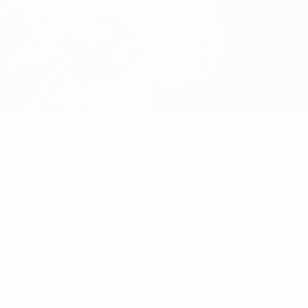
teiger um ein besseres Spiel, der Spieler gehorchte prompt und spi
erreich und der Schweiz zusammen, angefangen von Arshavin
hm wurden sie zu Angstgegnern. Nachdem er in den ersten bei
rnier kannte ihn selbst ein Xavi Hernández noch nicht richtig
Leo Beenhakker, der über die Stimmung im polnischen Lager sa
h die Musik von Bob Marley geweckt worden, aber jetzt wach