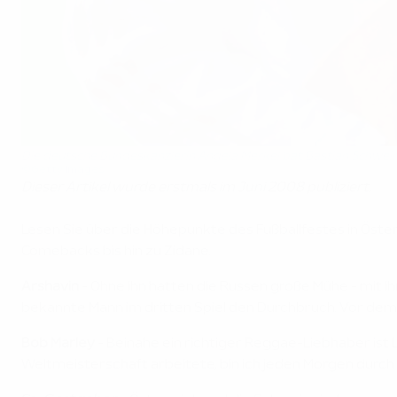
Die deutsche Bundeskanzlerin Angela Merkel bat Bastian Schweins
©Getty Images
Dieser Artikel wurde erstmals im Juni 2008 publiziert.
Lesen Sie über die Höhepunkte des Fußballfestes in Öst
Comebacks bis hin zu Zidane.
Arshavin
- Ohne ihn hatten die Russen große Mühe - mit i
bekannte Mann im dritten Spiel den Durchbruch. Vor dem Tu
Bob Marley
- Beinahe ein richtiger Reggae-Liebhaber ist 
Weltmeisterschaft arbeitete, bin ich jeden Morgen durc