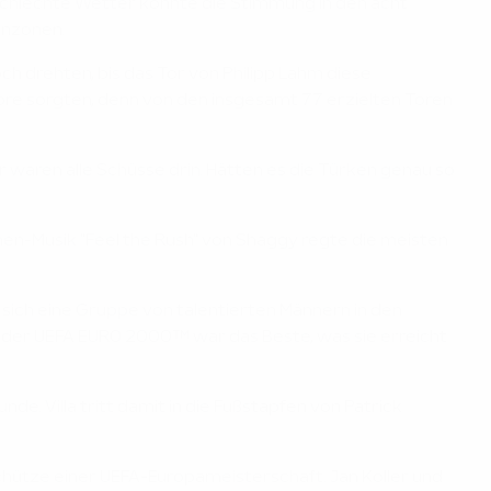
schlechte Wetter konnte die Stimmung in den acht
anzonen.
 drehten, bis das Tor von Philipp Lahm diese
rore sorgten, denn von den insgesamt 77 erzielten Toren
r waren alle Schüsse drin. Hätten es die Türken genau so
tchen-Musik "Feel the Rush" von Shaggy regte die meisten
r sich eine Gruppe von talentierten Männern in den
ale der UEFA EURO 2000™ war das Beste, was sie erreicht
de. Villa tritt damit in die Fußstapfen von Patrick
chütze einer UEFA-Europameisterschaft. Jan Koller und