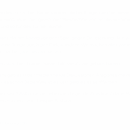
lfte des türkischen Kaders waren die Leidtragenden bei dies
ne Hand, als er den gewonnen Meistertitel von SK Slavia Prah
d so für das Turnier ausfiel.
eses Mal am Abend vor dem Spiel gegen Deutschland: "Nur wei
ackt eine Runde durch den Park wandern. Wir machen alles wie 
-la' machen, werden wir sehen.
oatischen Trainer Slaven Bilić viel zu viel gehabt haben.
ns gab es in den Medien heikle Diskussionen. Aragonés meinte
es schon. Jedenfalls ist es kein gelb, es ist senffarben."
r seit 1994 ohne der lebenden Legende Zinedine Zidane. Man
ten können - zum Beispiel Arshavin...
 13. Januar 2009