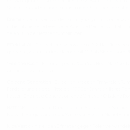
Co-Gastgeber
- Österreich und die Schweiz sind zwar n
Spielorten und darüber hinaus trüben. Stattdessen sahen
Drama
- Die Türken wurden zum Synonym für Comeback, d
unheimliche Serie beendete. Aber die Männer von Fatih Te
fielen 18 in den letzten fünf Minuten.
Effektivität
- Deutschland schoss beim 3:2-Halbfinalsieg g
gemacht, wären Terims Männer mit 11:3 als Sieger vom P
"Feel the Rush"
- Enrique Iglesias' "Can You Hear Me?" sol
Anhänger viel mehr an.
Goldene Generation
- Bulgarien, Kroatien, Frankreich, R
Fordergrund spielte. Mitte der 1990er Jahre brillierte P
hatten. Eine neue Generation, angeführt von Cristiano R
Hattrick
- David Villas Dreierpack im Auftaktspiel Spanien
Kluivert, Sérgio Conceição, Marco van Basten, Michel Platini
Ivica
Vastic
- Als er den Elfmeter gegen Polen verwandelt