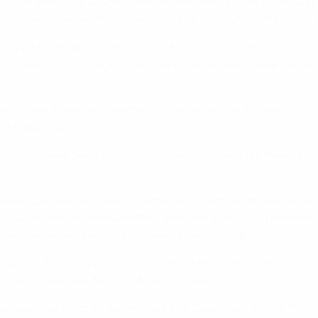
ach der Vorrunde ausgeschieden, aber weder das, noch das 
 fast vier Millionen Menschen die UEFA EURO 2008™ in den F
a sie ein Spiel nach dem anderen nach einem Rückstand noch
rim waren nicht die einzigen, die in der Schlussphase für Fu
egen die Türkei nur drei Mal aufs gegnerische Tor, doch dafü
latz gegangen.
lte der offizielle Song des Turniers werden, doch die Maskot
umänien. Die meisten Teams hatten eine bestimmte Zeit, in de
ortugal mit eleganten Auftritten, doch der Einzug ins Halbfin
onaldo, verfehlte die hohen Erwartungen erneut.
s gegen Russland war erst der siebte Hattrick bei einer Endrun
 (zweimal), Klaus Allofs und Dieter Müller.
e, war Vastic mit 38 Jahren und 257 Tagen der älteste Tors