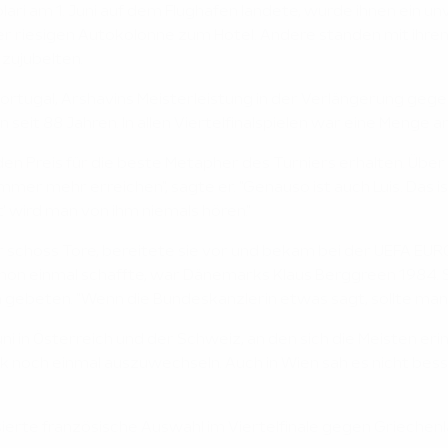
colari am 1. Juni auf dem Flughafen landete, wurde ihnen ein
 riesigen Autokolonne zum Hotel. Andere standen mit ihren F
 zujubelten.
rtugal, Arshavins Meisterleistung in der Verlängerung gegen
en seit 88 Jahren. In allen Viertelfinalspielen war eine Menge
en Preis für die beste Metapher des Turniers erhalten. Über 
 immer mehr erreichen", sagte er. "Genauso ist auch Luis. Das 
t' wird man von ihm niemals hören."
 schoss Tore, bereitete sie vor und bekam bei der UEFA EUR
schon einmal schaffte, war Dänemarks Klaus Berggreen 1984. 
ebeten. "Wenn die Bundeskanzlerin etwas sagt, sollte man da
uni in Österreich und der Schweiz, an den sich die Meisten 
ark noch einmal auszuwechseln. Auch in Wien sah es nicht bes
ierte französische Auswahl im Viertelfinale gegen Griechenl