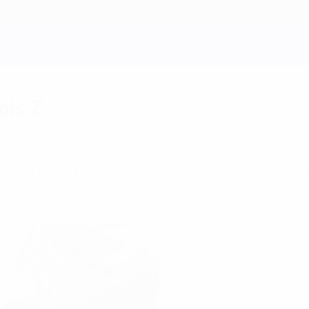
is Z
stes in Österreich und der Schweiz zusammen, an
acks bis hin zu Zidane.