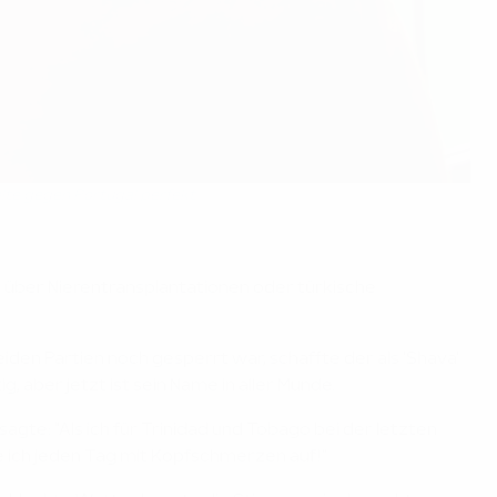
elte gegen Portugal perfekt
 über Nierentransplantationen oder türkische
den Partien noch gesperrt war, schaffte der als 'Shava'
, aber jetzt ist sein Name in aller Munde.
gte: "Als ich für Trinidad und Tobago bei der letzten
e ich jeden Tag mit Kopfschmerzen auf!"