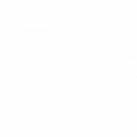
Portugals Ankunft
- Als die Mannschaft von Luiz Felipe S
lebende Portugiesen folgten dem Mannschaftsbus in einer
Neuchatel warteten weitere 10.000 Fans, die ihren Idolen
Qual für die Nerven
- Deutschlands knapper Sieg gegen Po
Türkei sowie Spaniens erster Pflichtspielsieg gegen Itali
Reina Senior
- Pepes Vater Manuel würde mit Sicherheit d
danach, sich zu verbessern. Er ist erfolgshungrig und will
Fußballtrainers. Aussagen wie: 'Wir haben das Ziel erreich
Schweinsteiginho
- Deutschlands Bastian Schweinsteiger
einzige Spieler, der das bei einer Europameisterschaft 
guten Form zurück. Warum? Angela Merkel hat ihn darum g
Trübes Wetter
- Es war wohl der niederschlagreichste J
den Viertelfinalspielen den Platz im Baseler St. Jakob-P
ziemlich feucht.
Unterlegen
- Bei der UEFA EURO 2004™ verlor die favoris