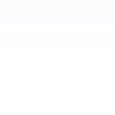
Direkt
zum
Hauptinhalt
UEFA EURO 2028
Die UEFA EURO 2008™ von A b
Montag, 30. Juni 2008
Lesen Sie über die Höhepunkte des Fußballfe
Nierentransplantationen oder türkische Comeb