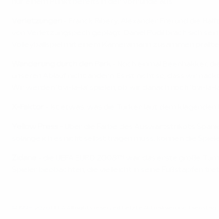
nur einem Punkt bereits in der Vorrunde aus.
Verletzungen
- Franck Ribéry, Alexander Frei und die Hä
von Verletzungspech geplagt. Daniel Pudil brach sich sei
Volleyballspiel mit einem Kameramann zusammen prallte un
Wanderung durch den Park
- Noch einmal Beenhakker, di
unseren Ablauf nicht ändern. Es ist nicht so, dass wir n
Wir werden 'tra-la-la' spielen, ob wir danach noch 'tra-la
X-Faktor
- Ist etwas, was die Türken laut dem klagenden kr
Yellow Press
- Über die Farbe des Auswärtstrikots Spanie
solange ich es nicht selbst tragen muss, können die Spieler 
Zidane
- die UEFA EURO 2008™ war das erste große Turnie
Spieler beobachten, die vielleicht in seine Fußstapfen tre
© 1998-2026 UEFA. All rights reserved.
Letzte Aktualisierung: Dienstag,