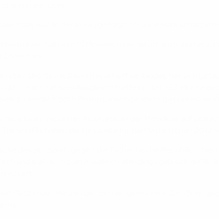
d drei in der Liste.
lien sah, wurde der König gefragt, ob seine Mannschaft im Halb
tionen innerhalb von 15 Monaten überhaupt noch einmal zurüc
es Comeback.
e roten Shorts mit David Hasselhoff verbindet, hat sich getäu
ondern auch mit dem Ausgleichstreffer in der 122. Minute geg
Spiels zu werden, doch Philipp Lahm beendete dessen Höhenfl
ens Kinas mit seiner Akrobatik an der Mittellinie auf sich a
Trix und Flix haben die Messlatte für die Maskottchen 2012 s
tscheidenden Spiels gegen die Tschechische Republik schien e
ch und traf noch zum Ausgleich. Allerdings gab sich die Nr. 
nnschaft.
nen Platz in den Herzen der Berner gewonnen. Zum Spiel geg
erns.