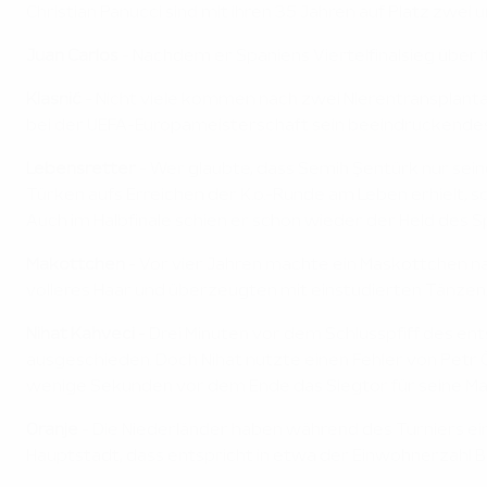
Christian Panucci sind mit ihren 35 Jahren auf Platz zwei un
Juan Carlos
- Nachdem er Spaniens Viertelfinalsieg über Ita
Klasnić
- Nicht viele kommen nach zwei Nierentransplanta
bei der UEFA-Europameisterschaft sein beeindruckend
Lebensretter
- Wer glaubte, dass Semih Şentürk nur sein
Türken aufs Erreichen der K.o.-Runde am Leben erhielt, s
Auch im Halbfinale schien er schon wieder der Held des 
Makottchen
- Vor vier Jahren machte ein Maskottchen nam
volleres Haar und überzeugten mit einstudierten Tänzen. 
Nihat Kahveci
- Drei Minuten vor dem Schlusspfiff des en
ausgeschieden. Doch Nihat nutzte einen Fehler von Petr Če
wenige Sekunden vor dem Ende das Siegtor für seine Ma
Oranje
- Die Niederländer haben während des Turniers ei
Hauptstadt, dass entspricht in etwa der Einwohnerzahl B