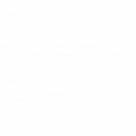
finale Favorit ist. "Ja", antwortete er. "50:50."
k. Doch Kroatiens Ivan Klasnić feierte mit zwei Toren
scht. Nicht nur mit seinem Tor, das die Hoffnungen der
en Kroatien, bewies Semih seine Rolle als Lebensretter.
ug.
ufmerksam. Dieses Mal gab es gleich zwei, sie hatten
ehr hoch gelegt.
s, als wäre die Türkei bereits aus dem Turnier
8 nicht mit einer Verlängerung zufrieden, und machte
en Frankreich reisten über 100.000 Fans in die Schweizer