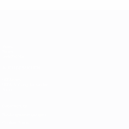
UEFA EURO 2028
Video
News
Geschichte
AUCH BESUCHEN
UEFA.com
UEFA-Stiftung für Kinder
Shop
Datenschutz
Nutzungsbedingungen
Cookie-Politik