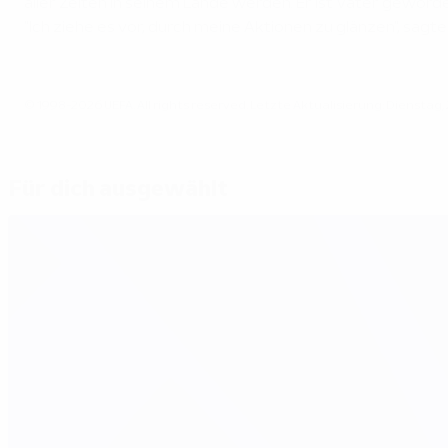
aller Zeiten in seinem Lande werden. Er ist Vater geword
"Ich ziehe es vor, durch meine Aktionen zu glänzen", sagt
© 1998-2026 UEFA. All rights reserved.
Letzte Aktualisierung: Dienstag, 
Für dich ausgewählt