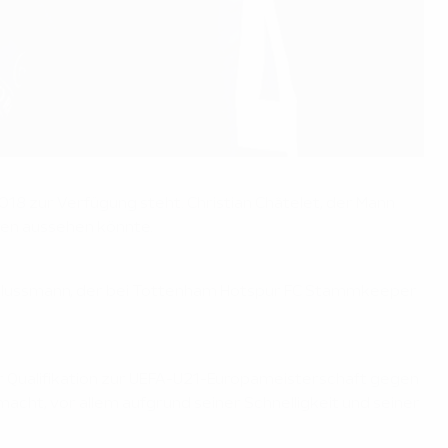
018 zur Verfügung steht. Christian Châtelet, der Mann
hren aussehen könnte.
r Schlussmann, der bei Tottenham Hotspur FC Stammkeeper
der Qualifikation zur UEFA-U21-Europameisterschaft gegen
acht, vor allem aufgrund seiner Schnelligkeit und seiner