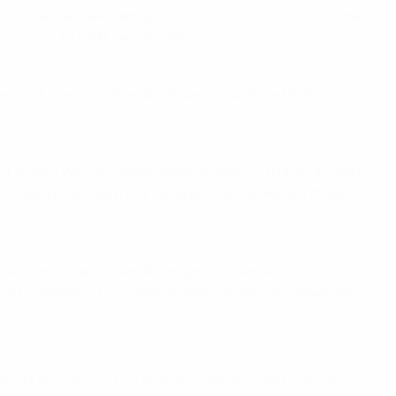
wahl, die die FIFA-WM gewonnen hat. Außer ihm sind dies
Ligue 1. Er trifft regelmäßig.
ielt, mehr als Zinédine Zidane und Michel Platini im
mit seinen Weg zu gehen. Seine Sünden in früher Jugend,
 vor allem, nachdem Franck Ribéry seinen Rücktritt aus
 sein wird, daran zweifelt eigentlich niemand, wenn er
 nicht mithalten. "Er könnte stärker als Benzema werden",
iche Sprache. Er könnte zu einem der größten Stürmer