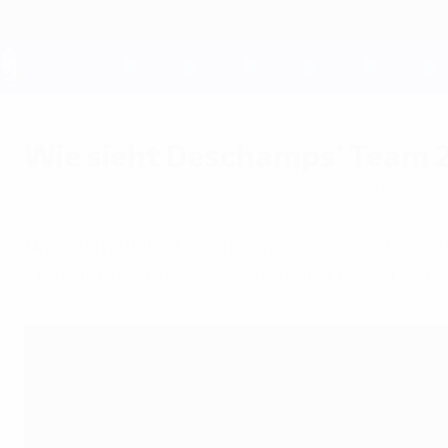
Direkt
zum
Hauptinhalt
UEFA EURO 2028
Wie sieht Deschamps' Team 
Donnerstag, 12. Februar 2015
von Christian Châtelet
Nachdem Didier Deschamps seinen Vertrag als 
Châtelet über das Team spekuliert, das Les B