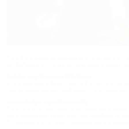
Paul Pogba und Raphaël Varane sollten 2018 stark sein
©Getty Images
Didier Deschamps hat seinen Vertrag verlängert, sodass e
von UEFA.com in Paris, hat sich Gedanken darüber gemach
Torhüter: Hugo Lloris (wird 2018 31 sein)
Lloris hat seit seiner Ernennung zum Kapitän von Les B
ist und zu den zwei oder drei Besten seines Faches in der
Linksverteidiger: Layvin Kurzawa (25)
Der Spieler des AS Monaco FC hat sich nicht gerade mit R
Schweden auf wenig rühmliche Art feierte. Aber seitdem h
Flanken. In der UEFA Champions League hat er schnell gel