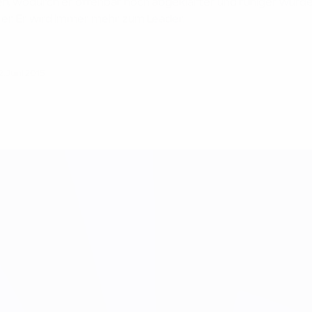
en, wodurch er offenbar noch abgeklärter und ruhiger wurde, 
e er. Er wird immer mehr zum Leader.
2. Juni 2015