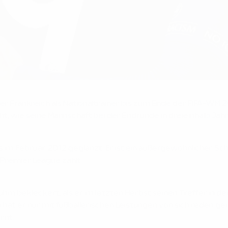
r Frankreich als Nationaltrainer bis zum Ende der FIFA-WM 2
t, wie seine Mannschaft bei der Endrunde in dreieinhalb Ja
leus im Februar 2012 geglänzt. Er ist ein außergewöhnliche
 Premier League zählt.
uhm bekleckert, als er im letzten Herbst seinen Treffer in 
at er nur mit fußballerischen Leistungen von sich reden gem
ernt.