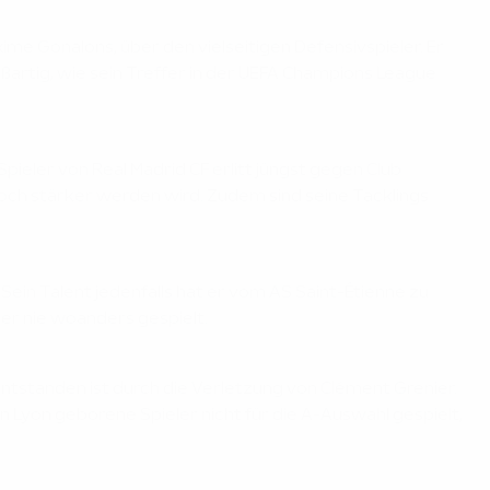
axime Gonalons, über den vielseitigen Defensivspieler. Er
roßartig, wie sein Treffer in der UEFA Champions League
Spieler von Real Madrid CF erlitt jüngst gegen Club
 noch stärker werden wird. Zudem sind seine Tacklings
Sein Talent jedenfalls hat er vom AS Saint-Étienne zu
 er nie woanders gespielt.
ie entstanden ist durch die Verletzung von Clément Grenier.
in Lyon geborene Spieler nicht für die A-Auswahl gespielt,