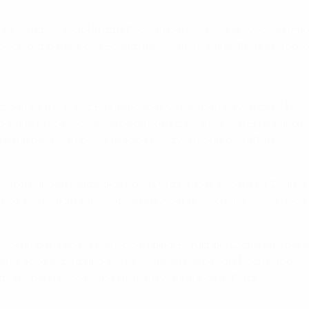
hn Jahre älter", sagt Umtitis Kapitän bei Olympique Lyonnais, M
sich gut darauf, das Spiel zu lesen. Auch seine Technik ist g
eidiger, als mit Franz Beckenbauer verglichen zu werden? Der 
nd seine Professionalität bedeuten, dass er durch Erfahrung
len in der Champions League nur zwei Fouls gepfiffen.
sten jungen Verteidiger der Welt ist. Der andere ist Zouma. 
, um sich zu akklimatisieren. Aber nun scheint es, als habe
 Lyon in der Tabelle nach oben ging. Er füllt die Lücke aus, d
ts acht Tore erzielt und sechs Vorlagen gegeben. Noch hat der 
its für die französische U21-Auswahl auf dem Platz.