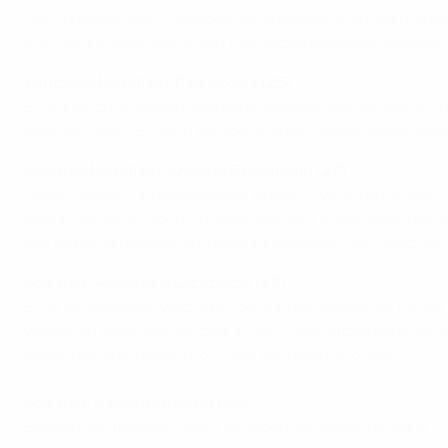
Der Jungstar des FC Nantes hat ebenfalls noch kein Länd
auch Paul Pogba und Umtiti. Der Mittelfeldspieler beeindru
Zentrales Mittelfeld: Paul Pogba (25)
Er wurde zum besten Nachwuchsspieler bei der WM 2014 gew
gleichen Alter. "Er kann sie übertreffen", sagte Massimilian
Rechtes Mittelfeld: Antoine Griezmann (27)
Diego Costas Fußballstiefel bei Atlético waren groß, ab
die ihn von einer noch früheren Karriere in den National
der Nationalmannschaft bekannt gegeben hat. Griezmann bes
Stürmer: Alexandre Lacazette (27)
Er ist ein weiterer Vertreter der jungen Garde, die für 
weiterhin spielt wie derzeit. In der Torschützenliste der 
sagte der ehemalige Lyon-Star Bernard Lacombe.
Stürmer: Karim Benzema (30)
Benzemas Allround-Talent ist allgemein bekannt, seine T