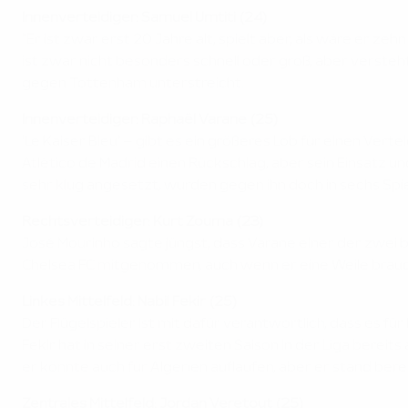
Innenverteidiger: Samuel Umtiti (24)
"Er ist zwar erst 20 Jahre alt, spielt aber, als wäre er ze
ist zwar nicht besonders schnell oder groß, aber versteht 
gegen Tottenham unterstreicht.
Innenverteidiger: Raphaël Varane (25)
'Le Kaiser Bleu' – gibt es ein größeres Lob für einen Vert
Atlético de Madrid einen Rückschlag, aber sein Einsatz u
sehr klug angesetzt, wurden gegen ihn doch in sechs Spie
Rechtsverteidiger: Kurt Zouma (23)
José Mourinho sagte jüngst, dass Varane einer der zwei be
Chelsea FC mitgenommen, auch wenn er eine Weile brauchte
Linkes Mittelfeld: Nabil Fekir (25)
Der Flügelspieler ist mit dafür verantwortlich, dass es für
Fekir hat in seiner erst zweiten Saison in der Liga berei
er könnte auch für Algerien auflaufen, aber er stand bere
Zentrales Mittelfeld: Jordan Veretout (25)