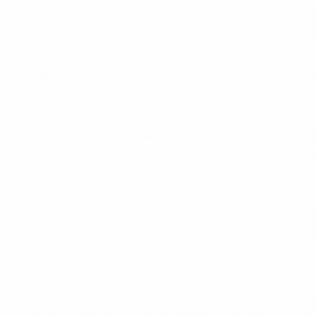
erspiel bestritten, doch er gehört zur französischen U18-Aus
ckte in der vergangenen Saison in seiner ersten Saison in der 
ählt. Pogba hat in 22 A-Länderspielen bereits fünf Tore erz
o Allegri, sein Trainer bei Juventus.
er Griezmann hatte keine Probleme, hineinzuschlüpfen und da
mannschaften seines Landes abhielten, sind längst vergessen,
tritt in Brasilien jedes Spiel für Les Bleus.
die Wiederbelebung von Nyon steht. Dass Lacazette 2018 dabei
Ligue 1 ist er weit vorn, selbst ein Zlatan Ibrahimović kann da
ore für Real Madrid und Frankreich (25) sprechen eine deutl