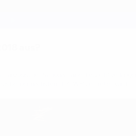
2018 aus?
französischer Nationaltrainer bis 2018 verlänge
leus bei der nächsten FIFA-WM vertreten wird.