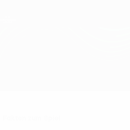
Direkt
zum
Hauptinhalt
UEFA Conference League
Erhalten
Live-Ergebnisse &amp; Statistiken
UEFA Conference League
Strasbourg vs Breiðablik
Überblick
Updates
Infos zum Spiel
Fakten zum Spiel