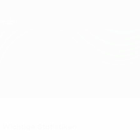
Direkt
zum
Hauptinhalt
UEFA Conference League
Erhalten
Live-Ergebnisse &amp; Statistiken
UEFA Conference League
Shkëndija vs Shelbourne
Überblick
Updates
Infos zum Spiel
Wichtige Statistiken