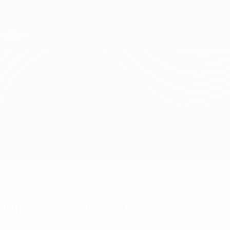
Direkt
zum
Hauptinhalt
UEFA Conference League
Erhalten
Live-Ergebnisse &amp; Statistiken
UEFA Conference League
Lausanne-Sport vs Beşiktaş
Überblick
Updates
Infos zum Spiel
Wichtige Statistiken