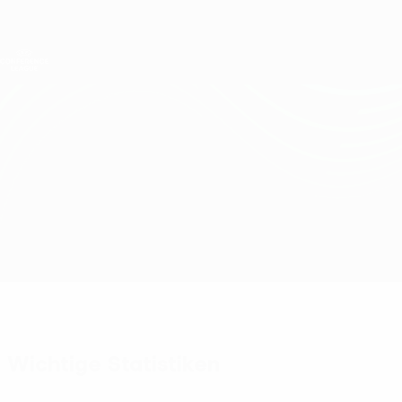
Direkt
zum
Hauptinhalt
UEFA Conference League
Erhalten
Live-Ergebnisse &amp; Statistiken
UEFA Conference League
Hibernian vs Legia Warszawa
Überblick
Updates
Infos zum Spiel
Wichtige Statistiken