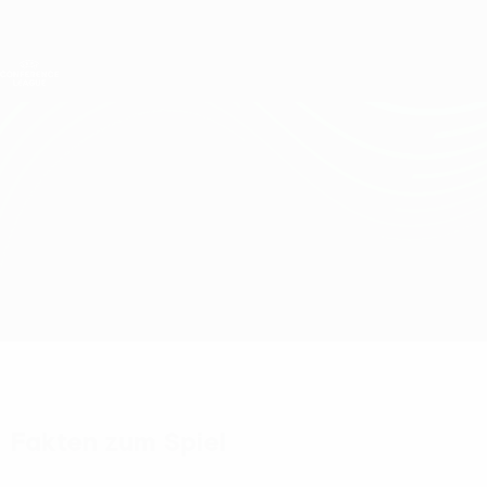
Direkt
zum
Hauptinhalt
UEFA Conference League
Erhalten
Live-Ergebnisse &amp; Statistiken
UEFA Conference League
Breiðablik vs Virtus
Überblick
Updates
Infos zum Spiel
Fakten zum Spiel