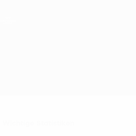
Direkt
zum
Hauptinhalt
UEFA Conference League
Live-Ergebnisse &amp; Statistiken
UEFA Conference League
Überblick
Updates
Infos zum Spiel
Linfield vs Víkingur
Wichtige Statistiken