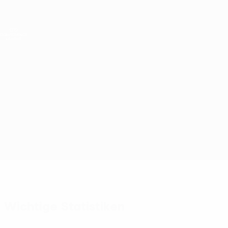
Direkt
zum
Hauptinhalt
UEFA Conference League
Live-Ergebnisse &amp; Statistiken
UEFA Conference League
Überblick
Updates
Infos zum Spiel
Brann vs St. Mirren
Wichtige Statistiken