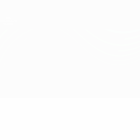
Direkt
zum
Hauptinhalt
UEFA Conference League
Erhalten
Live-Ergebnisse &amp; Statistiken
UEFA Conference League
Struga vs Breiðablik
Überblick
Updates
Infos zum Spiel