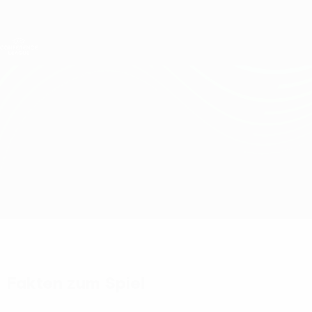
Direkt
zum
Hauptinhalt
UEFA Conference League
Erhalten
Live-Ergebnisse &amp; Statistiken
UEFA Conference League
At. Escaldes vs Gżira
Überblick
Updates
Infos zum Spiel
Fakten zum Spiel