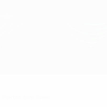
Direkt
zum
Hauptinhalt
UEFA Conference League
Erhalten
Live-Ergebnisse &amp; Statistiken
UEFA Conference League
Omonia vs Qarabağ
Überblick
Updates
Infos zum Spiel
Fakten zum Spiel