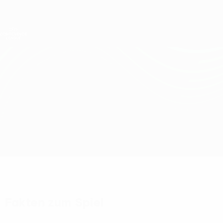
Direkt
zum
Hauptinhalt
UEFA Conference League
Erhalten
Live-Ergebnisse &amp; Statistiken
UEFA Conference League
Viktoria Plzeň vs Dynamo Brest
Überblick
Updates
Infos zum Spiel
Fakten zum Spiel