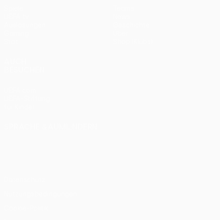
Spiele
Teams
UEFA.tv
News
Auslosungen
Geschichte
Gaming
Über
Stat.
Shop (Klubs)
AUCH
BESUCHEN
UEFA.com
UEFA-Stiftung
für Kinder
SPRACHE &AUML;NDERN
Deutsch
English
Français
Deutsch
Русский
Español
Italiano
Português
Datenschutz
Nutzungsbedingungen
Cookie-Politik