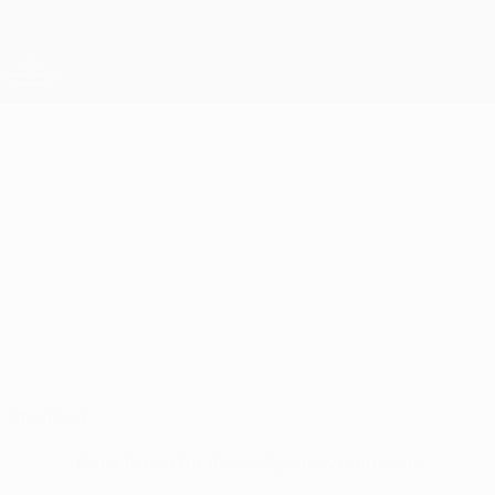
Direkt
zum
Hauptinhalt
UEFA Conference League
Erhalten
Live-Ergebnisse &amp; Statistiken
UEFA Conference League
MIKHAIL
Mikhail Ladutska Stat.
LADUTSKA
Torpedo-Belaz
Überblick
Keine Daten für diesen Spieler vorhanden