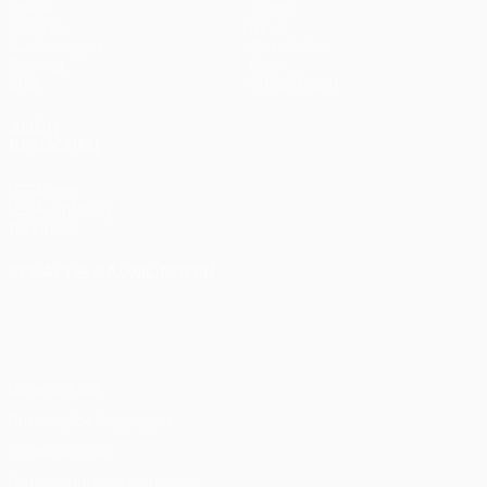
Spiele
Teams
UEFA.tv
News
Auslosungen
Geschichte
Gaming
Über
Stat.
Shop (Klubs)
AUCH
BESUCHEN
UEFA.com
UEFA-Stiftung
für Kinder
SPRACHE &AUML;NDERN
Deutsch
English
Français
Deutsch
Русский
Español
Italiano
Português
Datenschutz
Nutzungsbedingungen
Cookie-Politik
Datenschutzeinstellungen