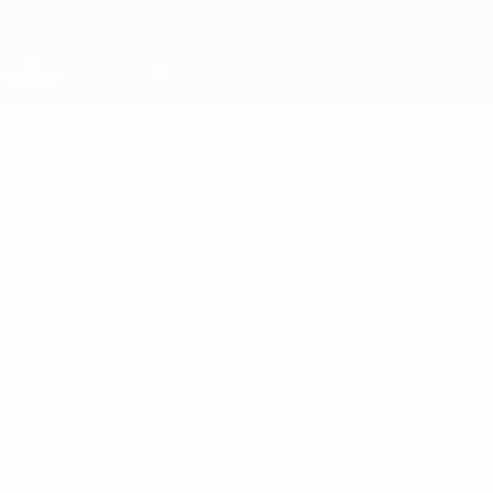
Direkt
zum
Hauptinhalt
Champions League Offiziell
Erhalten
Live-Ergebnisse &amp; Fantasy
UEFA Champions League
Noch keine Statistiken verfügbar
Mindestens einer dieser Spieler hat diese Saison
nicht in der Champions League gespielt.