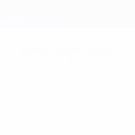
Direkt
zum
Hauptinhalt
Champions League Offiziell
Erhalten
Live-Ergebnisse &amp; Fantasy
UEFA Champions League
Noch keine Statistiken verfügbar
Mindestens einer dieser Spieler hat diese Saison
nicht in der Champions League gespielt.