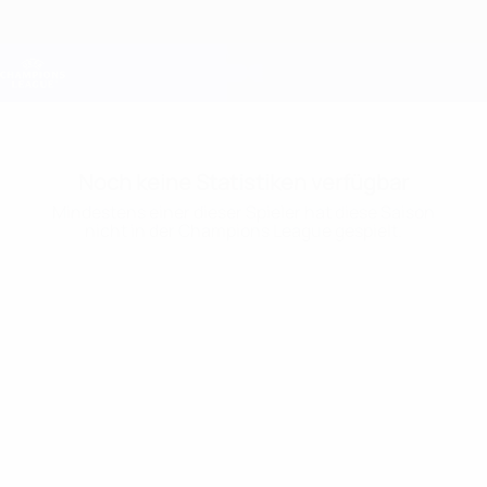
Direkt
zum
Hauptinhalt
Champions League Offiziell
Erhalten
Live-Ergebnisse &amp; Fantasy
UEFA Champions League
Noch keine Statistiken verfügbar
Mindestens einer dieser Spieler hat diese Saison
nicht in der Champions League gespielt.