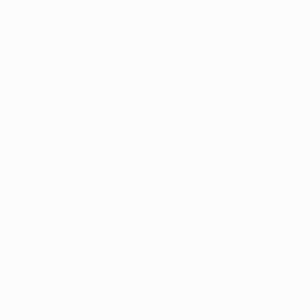
"Es war so, als würden wir zehn Spiele gleichzeitig in
der niederländischen Liga spielen", meinte Toby
Alderweireld nach der Partie. "Wir wurden von Beginn
an in unserer eigenen Hälfte unter Druck gesetzt und
wir hatten kaum Zeit, einen vernünftigen Pass zu
spielen. Es macht nicht besonders viel Spaß, wenn
man zu keinen Chancen kommt."
Weil Reals Spielmacher Mesut Özil die beiden stets
gefährlichen Spitzen Karim Benzema und Cristiano
Ronaldo immer wieder mustergültig in Szene setzen
konnte, kam die Ajax-Defensive über 90 Minuten lang
nicht zur Ruhe. "Es ist unglaublich schwer gegen
einen Spieler wie Ronaldo. Er ist immer in Bewegung
und ändert seine Position, deshalb gibt es enorme
Probleme bei der Kommunikation und Abstimmung mit
den Teamkollegen", so die Erklärung von
Rechtsverteidiger Gregory van der Wiel.