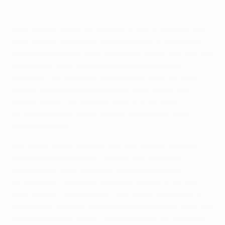
Ajax-Trainer Martin Jol hatte sich die Partie ebenfalls
ganz anders vorgestellt und mit Mounir El Hamdaoui,
Luis Suárez und Miralem Sulejmani gleich drei Stürmer
aufgestellt. Doch das überraschend offensive
Vorhaben, zu dem auch Spielmacher Siem de Jong
zählte, ging überhaupt nicht auf. Ajax fand in der
gegnerischen Hälfte kaum statt und von dem
Offensivquartett wurde Suárez als einziger nicht
ausgewechselt.
Die Niederländer konnten sich bei Torwart Maarten
Stekelenburg bedanken, dass es kein größeres
Debakel gab. Auch Alderweireld musste später
eingestehen, dass man zu keiner Zeit auch nur den
Hauch einer Chance hatte. "Wir haben den Ball zu oft
und zu früh verloren und am Ende ging es nur noch um
Schadensbegrenzung. Trotzdem haben wir jetzt noch