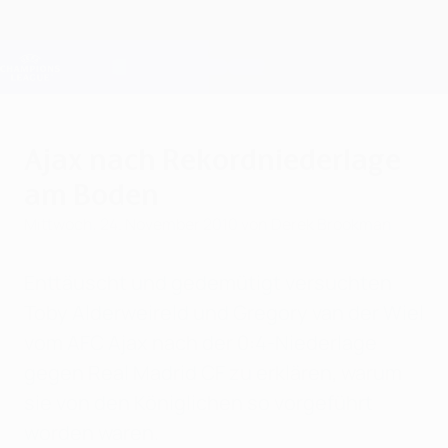
Direkt
zum
Hauptinhalt
Champions League Offiziell
Erhalten
Live-Ergebnisse &amp; Fantasy
UEFA Champions League
Ajax nach Rekordniederlage
am Boden
Mittwoch, 24. November 2010
von Derek Brookman
Enttäuscht und gedemütigt versuchten
Toby Alderweireld und Gregory van der Wiel
vom AFC Ajax nach der 0:4-Niederlage
gegen Real Madrid CF zu erklären, warum
sie von den Königlichen so vorgeführt
worden waren.