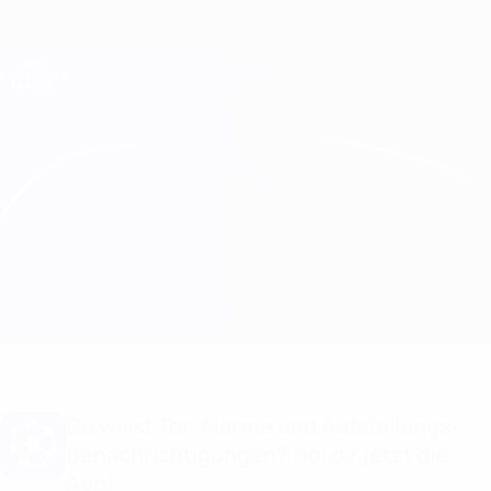
Direkt
zum
Hauptinhalt
Champions League Offiziell
Erhalten
Live-Ergebnisse &amp; Fantasy
UEFA Champions League
PSV vs IFK Göteborg
Überblick
Updates
Infos zum Spiel
Du willst Tor-Alarme und Aufstellungs-
Benachrichtigungen? Hol dir jetzt die
App!