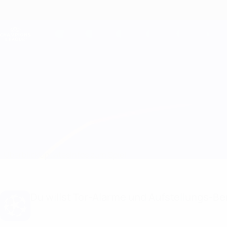
Direkt
zum
Hauptinhalt
Champions League Offiziell
Live-Ergebnisse &amp; Fantasy
UEFA Champions League
Anderlecht vs Steaua București Infos zum Spiel
Überblick
Updates
Infos zum Spiel
Du willst Tor-Alarme und Aufstellungs-Ben