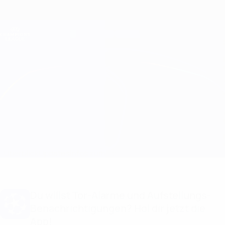
Direkt
zum
Hauptinhalt
Champions League Offiziell
Erhalten
Live-Ergebnisse &amp; Fantasy
UEFA Champions League
Paris vs Newcastle Statistiken
Überblick
Updates
Infos zum Spiel
Du willst Tor-Alarme und Aufstellungs-
Benachrichtigungen? Hol dir jetzt die
App!