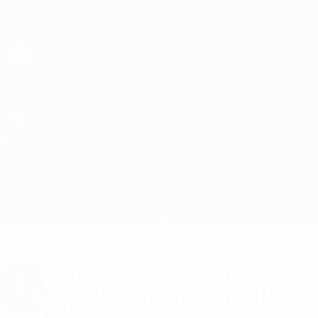
Direkt
zum
Hauptinhalt
Champions League Offiziell
Erhalten
Live-Ergebnisse &amp; Fantasy
UEFA Champions League
Sporting CP vs Club Brugge Statistiken
Überblick
Updates
Infos zum Spiel
Du willst Tor-Alarme und Aufstellungs-
Benachrichtigungen? Hol dir jetzt die
App!