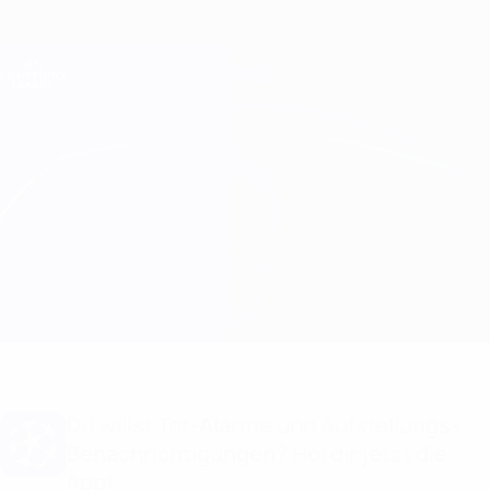
Direkt
zum
Hauptinhalt
Champions League Offiziell
Erhalten
Live-Ergebnisse &amp; Fantasy
UEFA Champions League
Kairat Almaty vs Pafos
Überblick
Updates
Infos zum Spiel
Du willst Tor-Alarme und Aufstellungs-
Benachrichtigungen? Hol dir jetzt die
App!