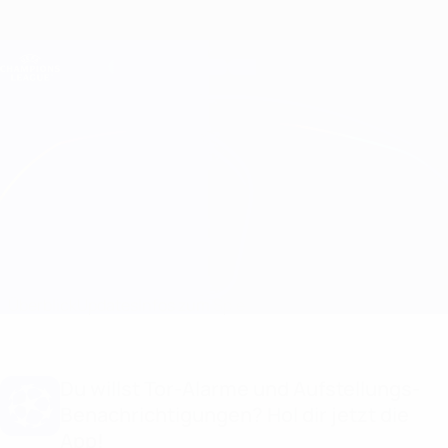
Direkt
zum
Hauptinhalt
Champions League Offiziell
Erhalten
Live-Ergebnisse &amp; Fantasy
UEFA Champions League
Kairat Almaty vs Pafos
Überblick
Updates
Infos zum Spiel
Du willst Tor-Alarme und Aufstellungs-
Benachrichtigungen? Hol dir jetzt die
App!