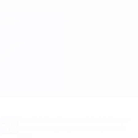
Direkt
zum
Hauptinhalt
Champions League Offiziell
Erhalten
Live-Ergebnisse &amp; Fantasy
UEFA Champions League
Athletic Club vs Arsenal
Überblick
Updates
Infos zum Spiel
Du willst Tor-Alarme und Aufstellungs-
Benachrichtigungen? Hol dir jetzt die
App!