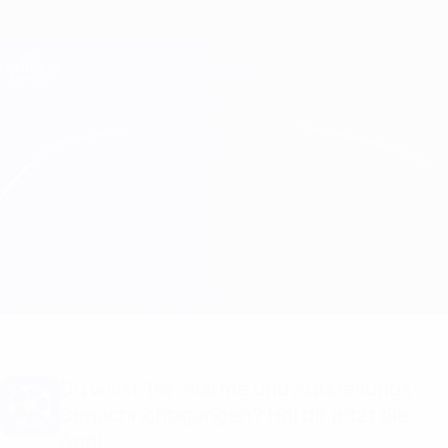
Direkt
zum
Hauptinhalt
Champions League Offiziell
Erhalten
Live-Ergebnisse &amp; Fantasy
UEFA Champions League
Qarabağ vs Shelbourne
Überblick
Updates
Infos zum Spiel
Du willst Tor-Alarme und Aufstellungs-
Benachrichtigungen? Hol dir jetzt die
App!