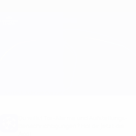
Direkt
zum
Hauptinhalt
Champions League Offiziell
Erhalten
Live-Ergebnisse &amp; Fantasy
UEFA Champions League
Lille vs Juventus Statistiken
Überblick
Updates
Infos zum Spiel
Du willst Tor-Alarme und Aufstellungs-
Benachrichtigungen? Hol dir jetzt die
App!