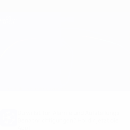
Direkt
zum
Hauptinhalt
Champions League Offiziell
Erhalten
Live-Ergebnisse &amp; Fantasy
UEFA Champions League
Lazio vs Atleti
Überblick
Updates
Infos zum Spiel
Du willst Tor-Alarme und Aufstellungs-
Benachrichtigungen? Hol dir jetzt die
App!