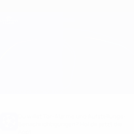
Direkt
zum
Hauptinhalt
Champions League Offiziell
Erhalten
Live-Ergebnisse &amp; Fantasy
UEFA Champions League
Antwerp vs Porto
Überblick
Updates
Infos zum Spiel
Du willst Tor-Alarme und Aufstellungs-
Benachrichtigungen? Hol dir jetzt die
App!