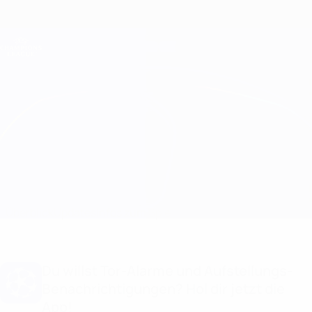
Direkt
zum
Hauptinhalt
Champions League Offiziell
Erhalten
Live-Ergebnisse &amp; Fantasy
UEFA Champions League
Man Utd vs Galatasaray
Überblick
Updates
Infos zum Spiel
Du willst Tor-Alarme und Aufstellungs-
Benachrichtigungen? Hol dir jetzt die
App!