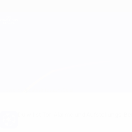
Direkt
zum
Hauptinhalt
Champions League Offiziell
Live-Ergebnisse &amp; Fantasy
UEFA Champions League
Copenhagen vs Breiðablik
Überblick
Updates
Infos zum Spiel
Du willst Tor-Alarme und Aufstellungs-Ben