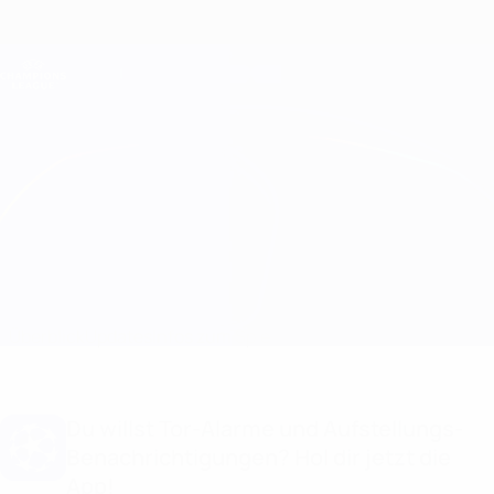
Direkt
zum
Hauptinhalt
Champions League Offiziell
Erhalten
Live-Ergebnisse &amp; Fantasy
UEFA Champions League
Sheriff vs Maccabi Haifa
Überblick
Updates
Infos zum Spiel
Du willst Tor-Alarme und Aufstellungs-
Benachrichtigungen? Hol dir jetzt die
App!