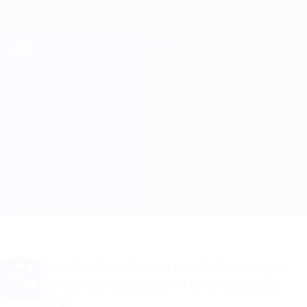
Direkt
zum
Hauptinhalt
Champions League Offiziell
Erhalten
Live-Ergebnisse &amp; Fantasy
UEFA Champions League
Shakhtar vs Leipzig
Überblick
Updates
Infos zum Spiel
Du willst Tor-Alarme und Aufstellungs-
Benachrichtigungen? Hol dir jetzt die
App!