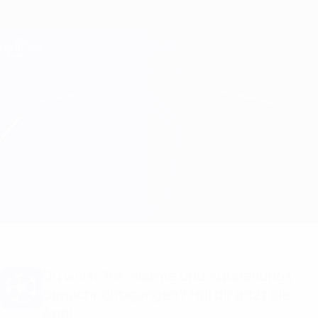
Direkt
zum
Hauptinhalt
Champions League Offiziell
Erhalten
Live-Ergebnisse &amp; Fantasy
UEFA Champions League
Frankfurt vs Marseille
Überblick
Updates
Infos zum Spiel
Du willst Tor-Alarme und Aufstellungs-
Benachrichtigungen? Hol dir jetzt die
App!