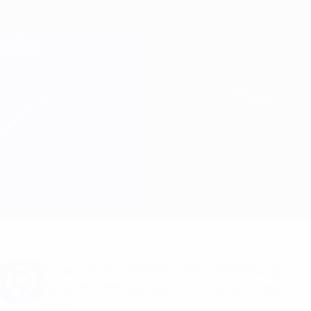
Direkt
zum
Hauptinhalt
Champions League Offiziell
Erhalten
Live-Ergebnisse &amp; Fantasy
UEFA Champions League
Atleti vs Porto
Überblick
Updates
Infos zum Spiel
Du willst Tor-Alarme und Aufstellungs-
Benachrichtigungen? Hol dir jetzt die
App!