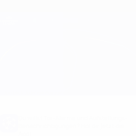
Direkt
zum
Hauptinhalt
Champions League Offiziell
Erhalten
Live-Ergebnisse &amp; Fantasy
UEFA Champions League
Lille vs Chelsea
Überblick
Updates
Infos zum Spiel
Du willst Tor-Alarme und Aufstellungs-
Benachrichtigungen? Hol dir jetzt die
App!