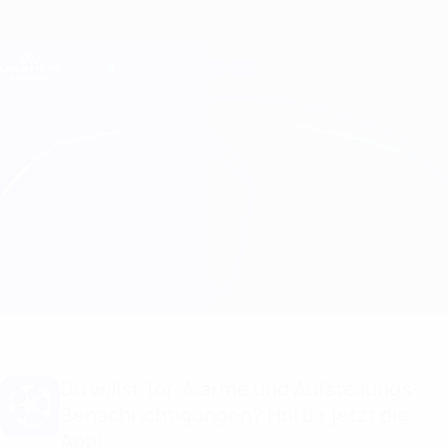
Direkt
zum
Hauptinhalt
Champions League Offiziell
Erhalten
Live-Ergebnisse &amp; Fantasy
UEFA Champions League
Lille vs Salzburg
Überblick
Updates
Infos zum Spiel
Du willst Tor-Alarme und Aufstellungs-
Benachrichtigungen? Hol dir jetzt die
App!