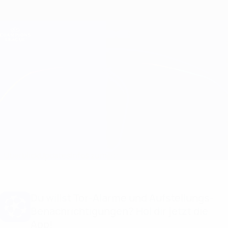
Direkt
zum
Hauptinhalt
Champions League Offiziell
Erhalten
Live-Ergebnisse &amp; Fantasy
UEFA Champions League
Lille vs Sevilla
Überblick
Updates
Infos zum Spiel
Du willst Tor-Alarme und Aufstellungs-
Benachrichtigungen? Hol dir jetzt die
App!