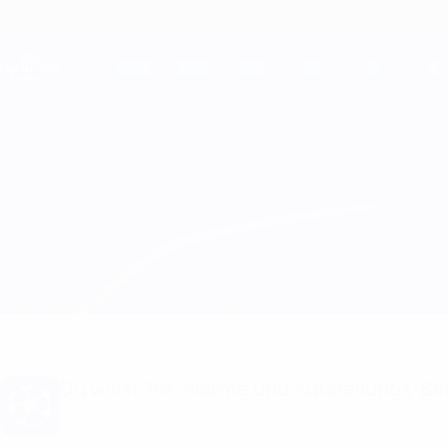
Direkt
zum
Hauptinhalt
Champions League Offiziell
Live-Ergebnisse &amp; Fantasy
UEFA Champions League
Chelsea vs Bayern München
Überblick
Updates
Infos zum Spiel
Du willst Tor-Alarme und Aufstellungs-Ben